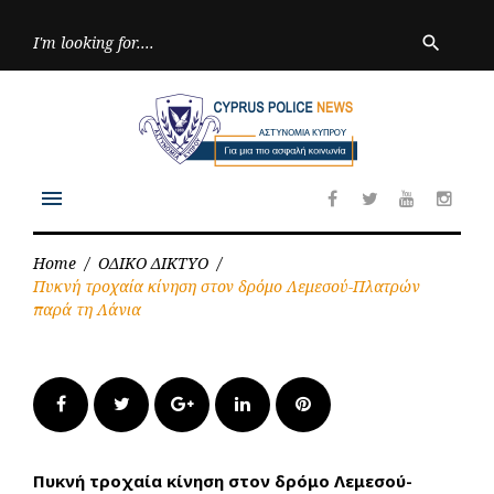
Skip
to
Searc
search
for:
content
menu
Facebook
Twitter
Youtube
Inst
Home
/
ΟΔΙΚΟ ΔΙΚΤΥΟ
/
Πυκνή τροχαία κίνηση στον δρόμο Λεμεσού-Πλατρών
παρά τη Λάνια
Facebook
Twitter
Google+
LinkedIn
Pinterest
Πυκνή τροχαία κίνηση στον δρόμο Λεμεσού-