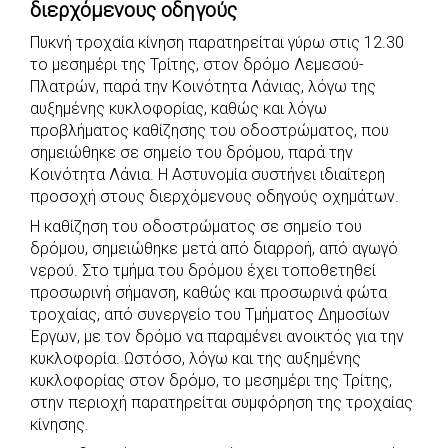
διερχόμενους οδηγούς
e
t
e
t
s
r
Πυκνή τροχαία κίνηση παρατηρείται γύρω στις 12.30
b
s
r
t
e
e
το μεσημέρι της Τρίτης, στον δρόμο Λεμεσού-
o
A
e
n
Πλατρών, παρά την Κοινότητα Λάνιας, λόγω της
o
p
r
g
αυξημένης κυκλοφορίας, καθώς και λόγω
k
p
e
προβλήματος καθίζησης του οδοστρώματος, που
σημειώθηκε σε σημείο του δρόμου, παρά την
r
Κοινότητα Λάνια. Η Αστυνομία συστήνει ιδιαίτερη
προσοχή στους διερχόμενους οδηγούς οχημάτων.
Η καθίζηση του οδοστρώματος σε σημείο του
δρόμου, σημειώθηκε μετά από διαρροή, από αγωγό
νερού. Στο τμήμα του δρόμου έχει τοποθετηθεί
προσωρινή σήμανση, καθώς και προσωρινά φώτα
τροχαίας, από συνεργείο του Τμήματος Δημοσίων
Έργων, με τον δρόμο να παραμένει ανοικτός για την
κυκλοφορία. Ωστόσο, λόγω και της αυξημένης
κυκλοφορίας στον δρόμο, το μεσημέρι της Τρίτης,
στην περιοχή παρατηρείται συμφόρηση της τροχαίας
κίνησης.