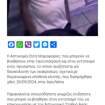
F
W
V
T
M
S
a
h
i
w
e
h
Η Αστυνομία ζητά πληροφορίες, που μπορούν να
c
a
b
i
s
a
βοηθήσουν στην ταυτοποίηση/ή και στον εντοπισμό
e
t
e
t
s
r
ενός προσώπου, το οποίο αναζητείται για
b
s
r
t
e
e
διευκόλυνση των ανακρίσεων, σχετικά με
διερευνώμενη υπόθεση κλοπής, που διαπράχθηκε
o
A
e
n
χθες 20/09/2024, στην Αγία Νάπα.
o
p
r
g
k
p
e
Παρακαλείται οποιοσδήποτε γνωρίζει οτιδήποτε
r
που μπορεί να βοηθήσει στον εντοπισμό του, να
επικοινωνήσει με τον Αστυνομικό Σταθμό Αγίας