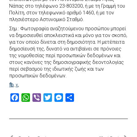
Νάπας στο τηλέφωνο 23-803200, ή με τη Γραμμή του
Πολίτη, στον τηλεφωνικό αριθμό 1460, ή με τον
πλησιέστερο Αστυνομικό Σταθμό.
Σημ.: Φωτογραφία αναζητούμενου προσώπου μπορεί
να δημοσιευθεί αποκλειστικά και μόνο για τον σκοπό,
για τον οποίο δίνεται στη δημοσιότητα. Η μετέπειτα
δημοσίευσή της, δυνατό να αντιβαίνει σε πρόνοιες
της νομοθεσίας περί προσωπικών δεδομένων και
στους κανόνες της δημοσιογραφικής δεοντολογίας
περί σεβασμού της ιδιωτικής ζωής και των
προσωπικών δεδομένων.
fb
,
x
,
F
W
V
T
M
S
a
h
i
w
e
h
c
a
b
i
s
a
e
t
e
t
s
r
b
s
r
t
e
e