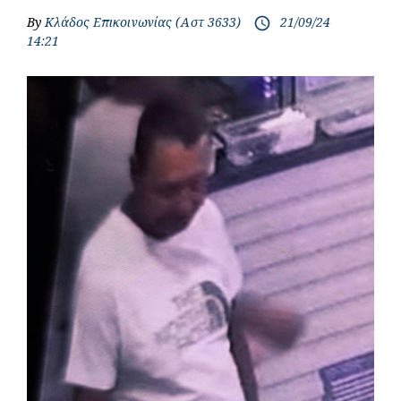
By
Κλάδος Επικοινωνίας (Αστ 3633)
21/09/24
access_time
14:21