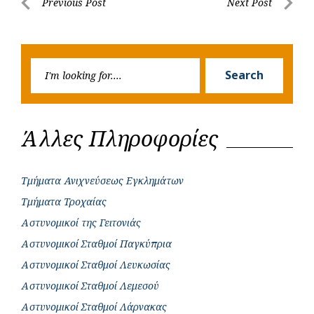
Post
Previous Post
Next Post
o
A
e
n
Previous
Next
navigation
o
p
r
g
Post
Post
k
p
e
Searc
r
Search
for:
Άλλες Πληροφορίες
Τμήματα Ανιχνεύσεως Εγκλημάτων
Τμήματα Τροχαίας
Αστυνομικοί της Γειτονιάς
Αστυνομικοί Σταθμοί Παγκύπρια
Αστυνομικοί Σταθμοί Λευκωσίας
Αστυνομικοί Σταθμοί Λεμεσού
Αστυνομικοί Σταθμοί Λάρνακας