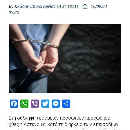
By
Κλάδος Επικοινωνίας (Αστ 1811)
16/09/24
access_time
07:30
F
W
V
T
M
S
a
h
i
w
e
h
Στη σύλληψη τεσσάρων προσώπων προχώρησε
c
a
b
i
s
a
χθες η Αστυνομία, κατά τη διάρκεια των επεισοδίων
e
t
e
t
s
r