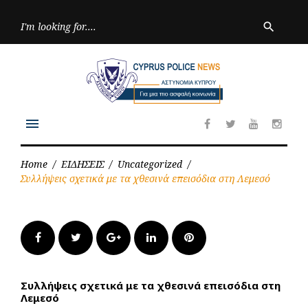
Skip
to
Searc
search
for:
content
menu
Facebook
Twitter
Youtube
Inst
Home
/
ΕΙΔΗΣΕΙΣ
/
Uncategorized
/
Συλλήψεις σχετικά με τα χθεσινά επεισόδια στη Λεμεσό
Facebook
Twitter
Google+
LinkedIn
Pinterest
Συλλήψεις σχετικά με τα χθεσινά επεισόδια στη
Λεμεσό