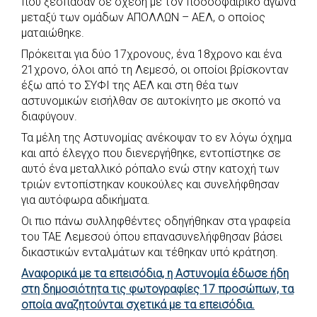
που ξέσπασαν σε σχέση με τον ποδοσφαιρικό αγώνα
b
s
r
t
e
e
μεταξύ των ομάδων ΑΠΟΛΛΩΝ – ΑΕΛ, ο οποίος
ματαιώθηκε.
o
A
e
n
Πρόκειται για δύο 17χρονους, ένα 18χρονο και ένα
o
p
r
g
21χρονο, όλοι από τη Λεμεσό, οι οποίοι βρίσκονταν
k
p
e
έξω από το ΣΥΦΙ της ΑΕΛ και στη θέα των
r
αστυνομικών εισήλθαν σε αυτοκίνητο με σκοπό να
διαφύγουν.
Τα μέλη της Αστυνομίας ανέκοψαν το εν λόγω όχημα
και από έλεγχο που διενεργήθηκε, εντοπίστηκε σε
αυτό ένα μεταλλικό ρόπαλο ενώ στην κατοχή των
τριών εντοπίστηκαν κουκούλες και συνελήφθησαν
για αυτόφωρα αδικήματα.
Οι πιο πάνω συλληφθέντες οδηγήθηκαν στα γραφεία
του ΤΑΕ Λεμεσού όπου επανασυνελήφθησαν βάσει
δικαστικών ενταλμάτων και τέθηκαν υπό κράτηση.
Αναφορικά με τα επεισόδια, η Αστυνομία έδωσε ήδη
στη δημοσιότητα τις φωτογραφίες 17 προσώπων, τα
οποία αναζητούνται σχετικά με τα επεισόδια.