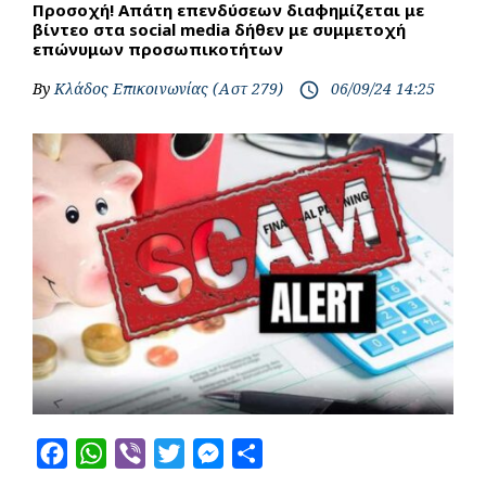
Προσοχή! Απάτη επενδύσεων διαφημίζεται με
βίντεο στα social media δήθεν με συμμετοχή
επώνυμων προσωπικοτήτων
By
Κλάδος Επικοινωνίας (Αστ 279)
06/09/24 14:25
access_time
F
W
V
T
M
S
a
h
i
w
e
h