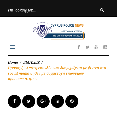
Skip
to
Searc
search
for:
content
menu
Facebook
Twitter
Youtube
Inst
Home
/
ΕΙΔΗΣΕΙΣ
/
Προσοχή! Απάτη επενδύσεων διαφημίζεται με βίντεο στα
social media δήθεν με συμμετοχή επώνυμων
προσωπικοτήτων
Facebook
Twitter
Google+
LinkedIn
Pinterest