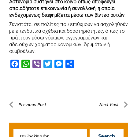
Αστυνομία συστήνει στο κοινό όπως αποφεύγει
οποιαδήποτε επικοινωνία ή συναλλαγή, η οποία
ενδεχομένως διαφημίζεται μέσω των βίντεο αυτών
.
Συνιστάται σε πολίτες που επιθυμούν να ασχοληθούν
με επενδυτικά σχέδια και δραστηριότητες, όπως το
πράττουν μέσω νόμιμων, εγγεγραμμένων και
αδειούχων χρηματοοικονομικών ιδρυμάτων ή
συμβούλων.
F
W
V
T
M
S
a
h
i
w
e
h
c
a
b
i
s
a
e
t
e
t
s
r
b
s
r
t
e
e
Post
Previous Post
Next Post
o
A
e
n
Previous
Next
navigation
o
p
r
g
Post
Post
k
p
e
Searc
r
Search