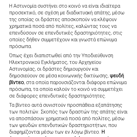
Η Αστυνομία συστήνει στο κοινό να είναι ιδιαίτερα
c
a
b
i
s
a
προσεκτικό, σε σχέση με διαδικτυακή απάτης, μέσω
e
t
e
t
s
r
της οποίας οι δράστες αποσκοπούν να κλέψουν
b
s
r
t
e
e
χρηματικά ποσά από πολίτες, καλώντας τους να
επενδύσουν σε επενδυτικές δραστηριότητες, στις
o
A
e
n
οποίες δήθεν συμμετέχουν και γνωστά επώνυμα
o
p
r
g
πρόσωπα.
k
p
e
Όπως έχει διαπιστωθεί από την Υποδιεύθυνση
r
Ηλεκτρονικού Εγκλήματος, του Αρχηγείου
Αστυνομίας, οι δράστες δημιουργούν και
δημοσιεύουν σε μέσα κοινωνικής δικτύωσης,
ψευδή
βίντεο
, στα οποία παρουσιάζονται διάφορα επώνυμα
πρόσωπα, τα οποία καλούν το κοινό να συμμετέχει
σε διάφορες επενδυτικές δραστηριότητες.
Τα βίντεο αυτά συνιστούν προσπάθεια εξαπάτησης
των πολιτών. Σκοπός των δραστών της απάτης είναι
να αποσπάσουν χρηματικά ποσά από πολίτες, μέσω
των ψευδών επενδυτικών δραστηριοτήτων, που
διαφημίζονται μέσω των εν λόγω βίντεο.
Η