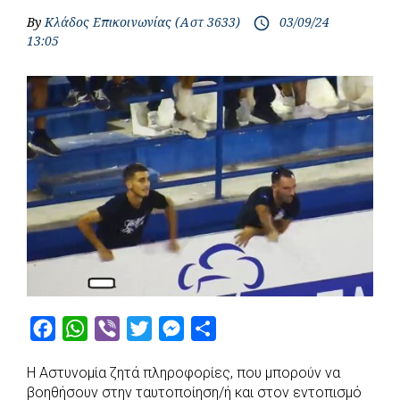
By
Κλάδος Επικοινωνίας (Αστ 3633)
03/09/24
access_time
13:05
F
W
V
T
M
S
a
h
i
w
e
h
Η Αστυνομία ζητά πληροφορίες, που μπορούν να
c
a
b
i
s
a
βοηθήσουν στην ταυτοποίηση/ή και στον εντοπισμό