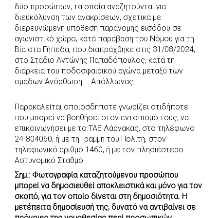
e
t
e
t
s
r
δύο προσώπων, τα οποία αναζητούνται για
b
s
r
t
e
e
διευκόλυνση των ανακρίσεων, σχετικά με
διερευνώμενη υπόθεση παράνομης εισόδου σε
o
A
e
n
αγωνιστικό χώρο, κατά παράβαση του Νόμου για τη
o
p
r
g
Βία στα Γήπεδα, που διαπράχθηκε στις 31/08/2024,
k
p
e
στο Στάδιο Αντώνης Παπαδόπουλος, κατά τη
r
διάρκεια του ποδοσφαιρικού αγώνα μεταξύ των
ομάδων Ανόρθωση – Απόλλωνας.
Παρακαλείται οποιοσδήποτε γνωρίζει οτιδήποτε
που μπορεί να βοηθήσει στον εντοπισμό τους, να
επικοινωνήσει με το ΤΑΕ Λάρνακας, στο τηλέφωνο
24-804060, ή με τη Γραμμή του Πολίτη, στον
τηλεφωνικό αριθμό 1460, ή με τον πλησιέστερο
Αστυνομικό Σταθμό.
Σημ.: Φωτογραφία καταζητούμενου προσώπου
μπορεί να δημοσιευθεί αποκλειστικά και μόνο για τον
σκοπό, για τον οποίο δίνεται στη δημοσιότητα. Η
μετέπειτα δημοσίευσή της, δυνατό να αντιβαίνει σε
πρόνοιες της νομοθεσίας περί προσωπικών