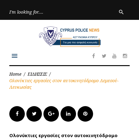
Skip
to
Searc
search
for:
content
menu
Facebook
Twitter
Youtube
Inst
Home
/
ΕΙΔΗΣΕΙΣ
/
Ολονύκτιες εργασίες στον αυτοκινητόδρομο Λεμεσού-
Λευκωσίας
Facebook
Twitter
Google+
LinkedIn
Pinterest
Ολονύκτιες εργασίες στον αυτοκινητόδρομο