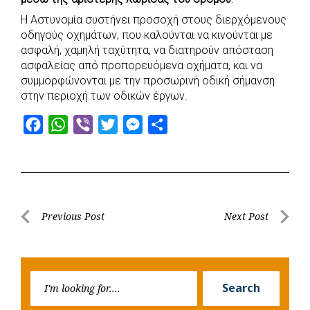
Η Αστυνομία συστήνει προσοχή στους διερχόμενους
οδηγούς οχημάτων, που καλούνται να κινούνται με
ασφαλή, χαμηλή ταχύτητα, να διατηρούν απόσταση
ασφαλείας από προπορευόμενα οχήματα, και να
συμμορφώνονται με την προσωρινή οδική σήμανση
στην περιοχή των οδικών έργων.
F
W
V
T
M
S
a
h
i
w
e
h
c
a
b
i
s
a
e
t
e
t
s
r
b
s
r
t
e
e
Post
Previous Post
Next Post
o
A
e
n
Previous
Next
navigation
o
p
r
g
Post
Post
k
p
e
Searc
r
Search
for: