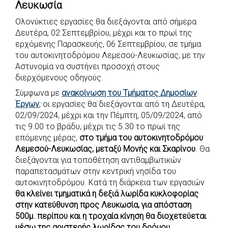
Λευκωσία
e
t
e
t
s
r
Ολονύκτιες εργασίες θα διεξάγονται από σήμερα
b
s
r
t
e
e
Δευτέρα, 02 Σεπτεμβρίου, μέχρι και το πρωί της
o
A
e
n
ερχόμενης Παρασκευής, 06 Σεπτεμβρίου, σε τμήμα
o
p
r
g
του αυτοκινητοδρόμου Λεμεσού-Λευκωσίας, με την
k
p
e
Αστυνομία να συστήνει προσοχή στους
διερχόμενους οδηγούς.
r
Σύμφωνα με
ανακοίνωση του Τμήματος Δημοσίων
Έργων
, οι εργασίες θα διεξάγονται από τη Δευτέρα,
02/09/2024, μέχρι και την Πέμπτη, 05/09/2024, από
τις 9.00 το βράδυ, μέχρι τις 5.30 το πρωί της
επόμενης μέρας,
στο τμήμα του αυτοκινητοδρόμου
Λεμεσού-Λευκωσίας, μεταξύ Μονής και Σκαρίνου
. Θα
διεξάγονται για τοποθέτηση αντιθαμβωτικών
παραπετασμάτων στην κεντρική νησίδα του
αυτοκινητοδρόμου. Κατά τη διάρκεια των εργασιών
θα κλείνει τμηματικά η δεξιά λωρίδα κυκλοφορίας
στην κατεύθυνση προς Λευκωσία, για απόσταση
500μ. περίπου και η τροχαία κίνηση θα διοχετεύεται
μέσω της αριστερής λωρίδας του δρόμου
.