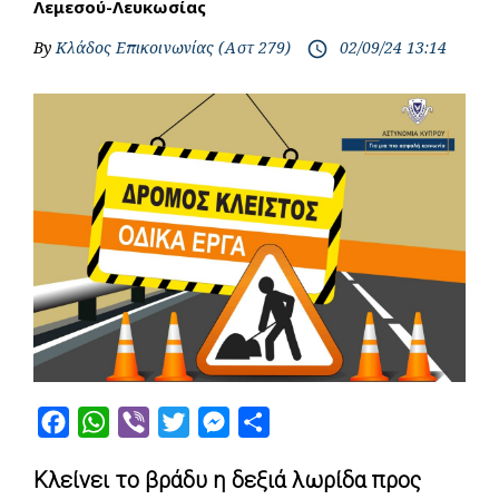
Λεμεσού-Λευκωσίας
By
Κλάδος Επικοινωνίας (Αστ 279)
02/09/24 13:14
access_time
F
W
V
T
M
S
a
h
i
w
e
h
Κλείνει το βράδυ η δεξιά λωρίδα προς
c
a
b
i
s
a