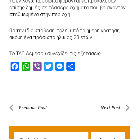
Τα εν λόγω πρόσωπα φέρονται να προκάλεσαν
επίσης ζημιές σε τέσσερα οχήματα που βρίσκονταν
σταθμευμένα στην περιοχή.
Για την ίδια υπόθεση, τελεί υπό τριήμερη κράτηση,
ακόμη ένα πρόσωπα ηλικίας 23 ετών.
Το ΤΑΕ Λεμεσού συνεχίζει τις εξετάσεις.
F
W
V
T
M
S
a
h
i
w
e
h
c
a
b
i
s
a
e
t
e
t
s
r
b
s
r
t
e
e
Post
Previous Post
Next Post
o
A
e
n
Previous
Next
navigation
o
p
r
g
Post
Post
k
p
e
Searc
r