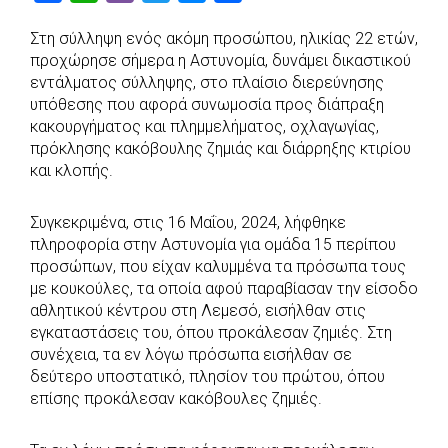
a
h
i
w
e
h
Στη σύλληψη ενός ακόμη προσώπου, ηλικίας 22 ετών,
c
a
b
i
s
a
προχώρησε σήμερα η Αστυνομία, δυνάμει δικαστικού
e
t
e
t
s
r
εντάλματος σύλληψης, στο πλαίσιο διερεύνησης
b
s
r
t
e
e
υπόθεσης που αφορά συνωμοσία προς διάπραξη
κακουργήματος και πλημμελήματος, οχλαγωγίας,
o
A
e
n
πρόκλησης κακόβουλης ζημιάς και διάρρηξης κτιρίου
o
p
r
g
και κλοπής.
k
p
e
r
Συγκεκριμένα, στις 16 Μαΐου, 2024, λήφθηκε
πληροφορία στην Αστυνομία για ομάδα 15 περίπου
προσώπων, που είχαν καλυμμένα τα πρόσωπα τους
με κουκούλες, τα οποία αφού παραβίασαν την είσοδο
αθλητικού κέντρου στη Λεμεσό, εισήλθαν στις
εγκαταστάσεις του, όπου προκάλεσαν ζημιές. Στη
συνέχεια, τα εν λόγω πρόσωπα εισήλθαν σε
δεύτερο υποστατικό, πλησίον του πρώτου, όπου
επίσης προκάλεσαν κακόβουλες ζημιές.