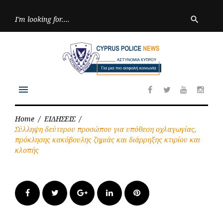
Skip
to
Searc
search
for:
content
menu
Facebook
Twitter
Youtube
Inst
Home
/
ΕΙΔΗΣΕΙΣ
/
Σύλληψη δεύτερου προσώπου για υπόθεση οχλαγωγίας,
πρόκλησης κακόβουλης ζημιάς και διάρρηξης κτιρίου και
κλοπής
Facebook
Twitter
Google+
LinkedIn
Pinterest