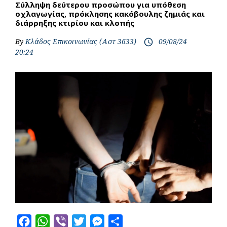
Σύλληψη δεύτερου προσώπου για υπόθεση
οχλαγωγίας, πρόκλησης κακόβουλης ζημιάς και
διάρρηξης κτιρίου και κλοπής
By
Κλάδος Επικοινωνίας (Αστ 3633)
09/08/24
access_time
20:24
F
W
V
T
M
S