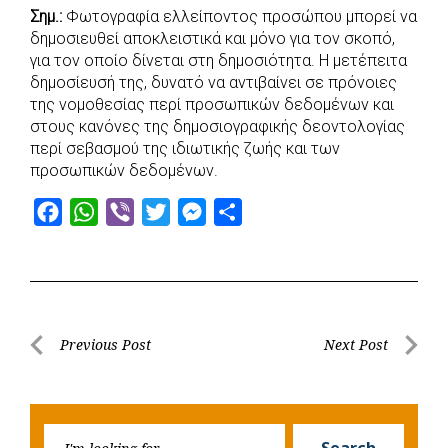
o
A
e
n
Σημ.:
Φωτογραφία ελλείποντος προσώπου μπορεί να
δημοσιευθεί αποκλειστικά και μόνο για τον σκοπό,
o
p
r
g
για τον οποίο δίνεται στη δημοσιότητα. Η μετέπειτα
k
p
e
δημοσίευσή της, δυνατό να αντιβαίνει σε πρόνοιες
r
της νομοθεσίας περί προσωπικών δεδομένων και
στους κανόνες της δημοσιογραφικής δεοντολογίας
περί σεβασμού της ιδιωτικής ζωής και των
προσωπικών δεδομένων.
F
W
V
T
M
S
a
h
i
w
e
h
c
a
b
i
s
a
e
t
e
t
s
r
b
s
r
t
e
e
Post
Previous Post
Next Post
o
A
e
n
Previous
Next
navigation
o
p
r
g
Post
Post
k
p
e
Searc
r
Search