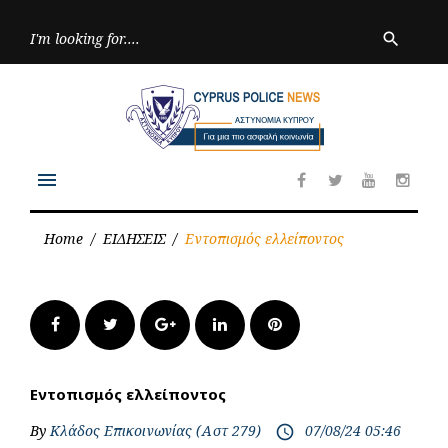
Skip
to
Searc
search
for:
content
menu
Facebook
Twitter
Youtube
Inst
Home
/
ΕΙΔΗΣΕΙΣ
/
Εντοπισμός ελλείποντος
Facebook
Twitter
Google+
LinkedIn
Pinterest
Εντοπισμός ελλείποντος
By
Κλάδος Επικοινωνίας (Αστ 279)
07/08/24 05:46
access_time