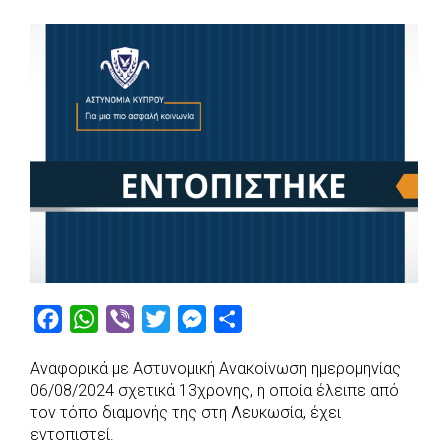
F
W
V
T
M
S
a
h
i
w
e
h
Αναφορικά με Αστυνομική Ανακοίνωση ημερομηνίας
c
a
b
i
s
a
06/08/2024 σχετικά 13χρονης, η οποία έλειπε από
e
t
e
t
s
r
τον τόπο διαμονής της στη Λευκωσία, έχει
b
s
r
t
e
e
εντοπιστεί.