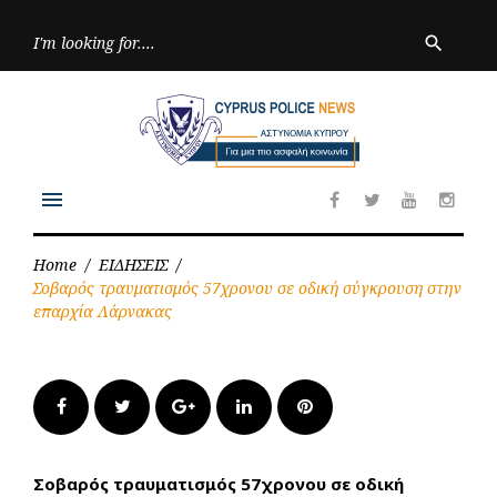
Skip
to
Searc
search
for:
content
menu
Facebook
Twitter
Youtube
Inst
Home
/
ΕΙΔΗΣΕΙΣ
/
Σοβαρός τραυματισμός 57χρονου σε οδική σύγκρουση στην
επαρχία Λάρνακας
Facebook
Twitter
Google+
LinkedIn
Pinterest
Σοβαρός τραυματισμός 57χρονου σε οδική