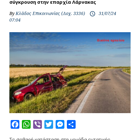
σύγκρουση στην επαρχία Λάρνακας
By
Κλάδος Επικοινωνίας (Λοχ. 3336)
31/07/24
access_time
07:04
F
W
V
T
M
S
a
h
i
w
e
h
Σε σοβαρή κατάσταση στη μονάδα εντατικής