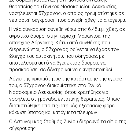
c
a
b
i
s
a
θεραπείας του Γενικού Νοσοκομείου Λευκωσίας,
e
t
e
t
s
r
νοσηλεύεται 57χρονος, ο οποίος τραυματίστηκε σε
b
s
r
t
e
e
νέα οδική σύγκρουση, που συνέβη χθες το απόγευμα.
o
A
e
n
Η νέα σύγκρουση συνέβη γύρω στις 6.45μ.μ. χθες, σε
αγροτικό δρόμο, στην περιοχή Μαρωνίου, της
o
p
r
g
επαρχίας Λάρνακας. Κάτω από συνθήκες που
k
p
e
διερευνώνται, ο 57χρονος φαίνεται να έχασε τον
r
έλεγχο του αυτοκινήτου, που οδηγούσε, με
αποτέλεσμα αυτό να βγει εκτός δρόμου, να
προσκρούσει σε δέντρο και να ακινητοποιηθεί.
Λόγω της κρισιμότητας της κατάστασης της υγείας
του, ο 57χρονος διακομίστηκε στο Γενικό
Νοσοκομείο Λευκωσίας, όπου κρατήθηκε για
νοσηλεία στη μονάδα εντατικής θεραπείας. Όπως
διαπιστώθηκε από τις ιατρικές εξετάσεις φέρει
κάκωση ύπατoς και κατάγματα πλευρών.
Ο Αστυνομικός Σταθμός Ζυγίου διερευνά τα αίτια της
σύγκρουσης.