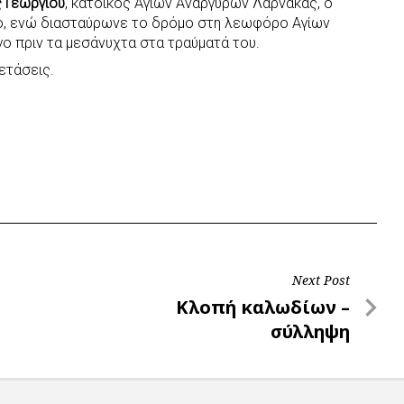
 Γεωργίου
, κάτοικος Αγίων Αναργύρων Λάρνακας, ο
ο, ενώ διασταύρωνε το δρόμο στη λεωφόρο Αγίων
ο πριν τα μεσάνυχτα στα τραύματά του.
ετάσεις.
Next Post
Next
Κλοπή καλωδίων –
Post
σύλληψη