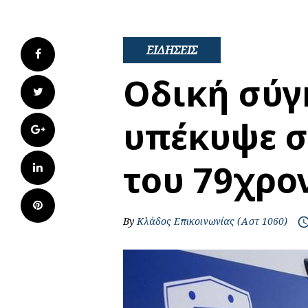
ΕΙΔΗΣΕΙΣ
Facebook
Οδική σύγ
Twitter
υπέκυψε σ
Google+
του 79χρο
LinkedIn
Pinterest
By
Κλάδος Επικοινωνίας (Αστ 1060)
access_t