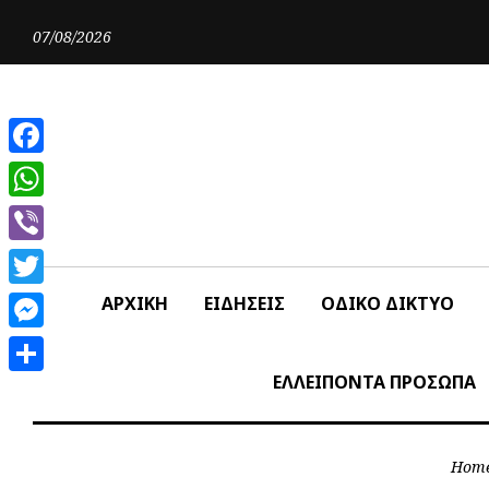
Skip
to
07/08/2026
content
Facebook
WhatsApp
Viber
Twitter
ΑΡΧΙΚΗ
ΕΙΔΗΣΕΙΣ
ΟΔΙΚΟ ΔΙΚΤΥΟ
Messenger
ΕΛΛΕΙΠΟΝΤΑ ΠΡΟΣΩΠΑ
Share
Hom