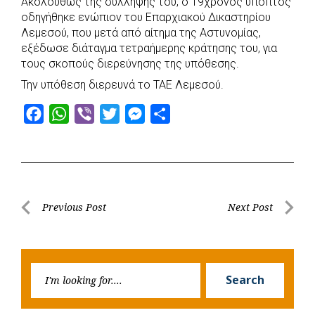
Ακολούθως της σύλληψης του, ο 19χρονος ύποπτος
οδηγήθηκε ενώπιον του Επαρχιακού Δικαστηρίου
Λεμεσού, που μετά από αίτημα της Αστυνομίας,
εξέδωσε διάταγμα τετραήμερης κράτησης του, για
τους σκοπούς διερεύνησης της υπόθεσης.
Την υπόθεση διερευνά το ΤΑΕ Λεμεσού.
F
W
V
T
M
S
a
h
i
w
e
h
c
a
b
i
s
a
e
t
e
t
s
r
b
s
r
t
e
e
Post
Previous Post
Next Post
o
A
e
n
Previous
Next
navigation
o
p
r
g
Post
Post
k
p
e
Searc
r
Search
for: