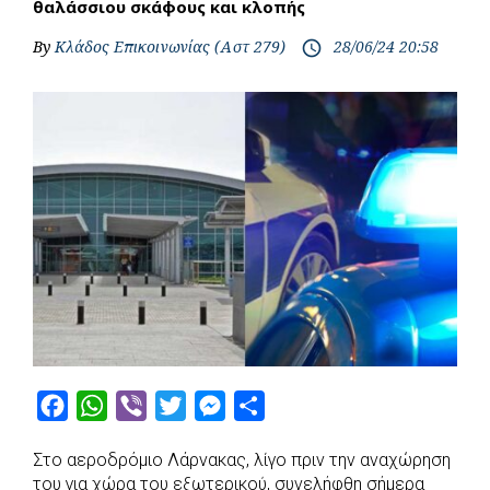
θαλάσσιου σκάφους και κλοπής
By
Κλάδος Επικοινωνίας (Αστ 279)
28/06/24 20:58
access_time
F
W
V
T
M
S
a
h
i
w
e
h
Στο αεροδρόμιο Λάρνακας, λίγο πριν την αναχώρηση
c
a
b
i
s
a
του για χώρα του εξωτερικού, συνελήφθη σήμερα