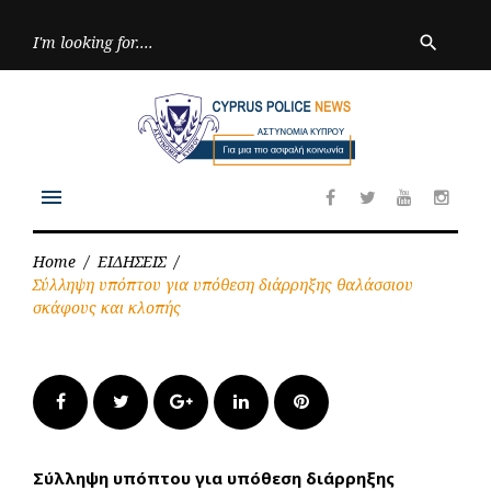
Skip
to
Searc
search
for:
content
menu
Facebook
Twitter
Youtube
Inst
Home
/
ΕΙΔΗΣΕΙΣ
/
Σύλληψη υπόπτου για υπόθεση διάρρηξης θαλάσσιου
σκάφους και κλοπής
Facebook
Twitter
Google+
LinkedIn
Pinterest
Σύλληψη υπόπτου για υπόθεση διάρρηξης