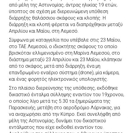
e
t
e
t
s
r
από μέλη της Αστυνομίας, άντρας ηλικίας 19 ετών,
b
s
r
t
e
e
ύποπτος σε σχέση με διερευνώμενη υπόθεση
διάρρηξης θαλάσσιου σκάφους και κλοπής. Η
o
A
e
n
διάρρηξη και κλοπή φέρεται να διαπράχθηκαν μεταξύ
o
p
r
g
Απριλίου και Μαΐου, στη Λεμεσό.
k
p
e
Σύμφωνα με καταγγελία που υπέβαλε στις 23 Μαΐου,
r
στο ΤΑΕ Λεμεσού, ο ιδιοκτήτης σκάφους το οποίο
βρισκόταν ελλιμενισμένο στη Μαρίνα Λεμεσού, στο
διάστημα μεταξύ 23 Απριλίου και 23 Μαΐου, κλάπηκαν
από το σκάφος, μετά από διάρρηξη, ένα μη
επανδρωμένο εναέριο σύστημα (drone), μία κάμερα,
και ένας φορητός ηλεκτρονικός υπολογιστής.
Στο πλαίσιο διερεύνησης της υπόθεσης, εκδόθηκε
δικαστικό ένταλμα σύλληψης εναντίον του 19χρονου,
ο οποίος λίγο μετά τις 5.30 τα ξημερώματα της
Παρασκευής, μετέβη στο αεροδρόμιο Λάρνακας, για
να αναχωρήσει από την Κύπρο. Εκεί συνελήφθη από
μέλη της Αστυνομίας, δυνάμει του δικαστικού
εντάλματος που είχε εκδοθεί εναντίον του.