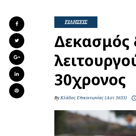
ΕΙΔΗΣΕΙΣ
Facebook
Δεκασμός 
Twitter
λειτουργο
Google+
30χρονος
LinkedIn
Pinterest
By
Κλάδος Επικοινωνίας (Αστ 3633)
access_t