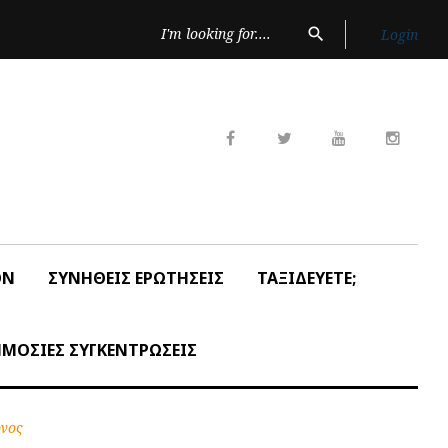
Search
search
Login
for:
Facebook
Twitter
Youtube
Insta
ON
ΣΥΝΗΘΕΙΣ ΕΡΩΤΗΣΕΙΣ
ΤΑΞΙΔΕΥΕΤΕ;
ΜΟΣΙΕΣ ΣΥΓΚΕΝΤΡΩΣΕΙΣ
ονος