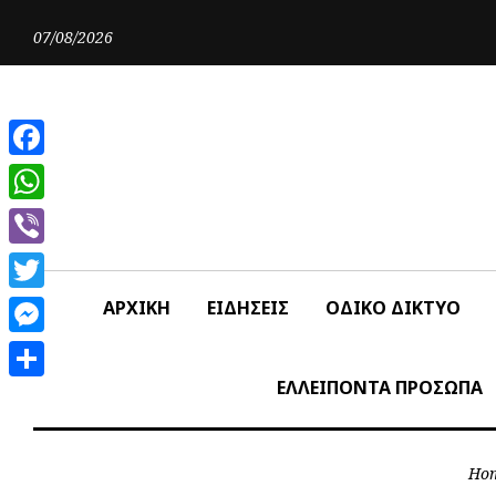
Skip
to
07/08/2026
content
Facebook
WhatsApp
Viber
Twitter
ΑΡΧΙΚΗ
ΕΙΔΗΣΕΙΣ
ΟΔΙΚΟ ΔΙΚΤΥΟ
Messenger
ΕΛΛΕΙΠΟΝΤΑ ΠΡΟΣΩΠΑ
Share
Ho