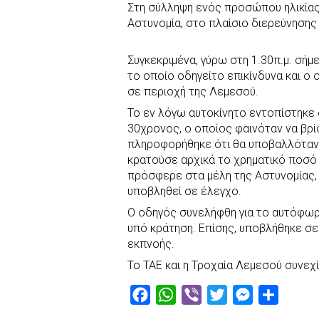
Στη σύλληψη ενός προσώπου ηλικία
c
a
b
i
s
a
Αστυνομία, στο πλαίσιο διερεύνηση
e
t
e
t
s
r
b
s
r
t
e
e
Συγκεκριμένα, γύρω στη 1.30π.μ. σήμ
o
A
e
n
το οποίο οδηγείτο επικίνδυνα και ο
σε περιοχή της Λεμεσού.
o
p
r
g
k
p
e
Το εν λόγω αυτοκίνητο εντοπίστηκε 
30χρονος, ο οποίος φαινόταν να βρ
r
πληροφορήθηκε ότι θα υποβαλλόταν 
κρατούσε αρχικά το χρηματικό ποσό 
πρόσφερε στα μέλη της Αστυνομίας, 
υποβληθεί σε έλεγχο.
Ο οδηγός συνελήφθη για το αυτόφωρ
υπό κράτηση. Επίσης, υποβλήθηκε σε
εκπνοής.
Το ΤΑΕ και η Τροχαία Λεμεσού συνεχί
F
W
V
T
M
S
a
h
i
w
e
h