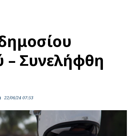
δημοσίου
ύ – Συνελήφθη
22/06/24 07:53
ime