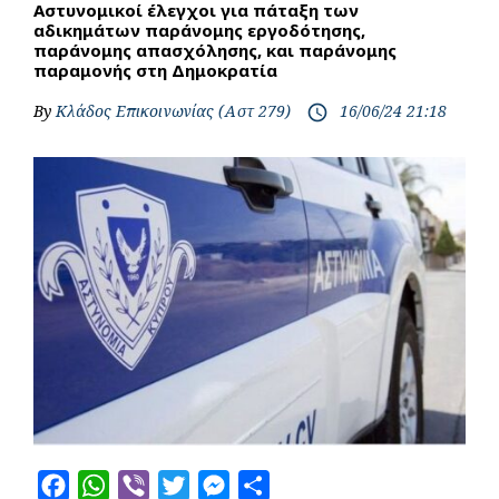
Αστυνομικοί έλεγχοι για πάταξη των
αδικημάτων παράνομης εργοδότησης,
παράνομης απασχόλησης, και παράνομης
παραμονής στη Δημοκρατία
By
Κλάδος Επικοινωνίας (Αστ 279)
16/06/24 21:18
access_time
F
W
V
T
M
S