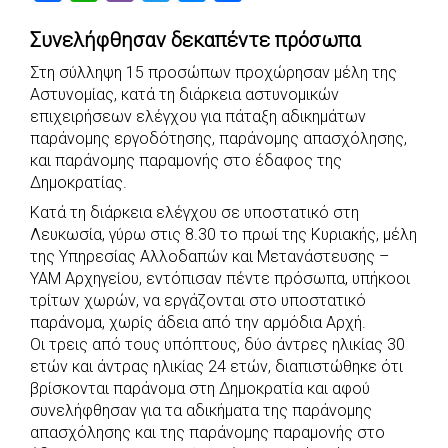
a
h
i
w
e
h
Συνελήφθησαν δεκαπέντε πρόσωπα
c
a
b
i
s
a
e
t
e
t
s
r
Στη σύλληψη 15 προσώπων προχώρησαν μέλη της
Αστυνομίας, κατά τη διάρκεια αστυνομικών
b
s
r
t
e
e
επιχειρήσεων ελέγχου για πάταξη αδικημάτων
o
A
e
n
παράνομης εργοδότησης, παράνομης απασχόλησης,
o
p
r
g
και παράνομης παραμονής στο έδαφος της
Δημοκρατίας.
k
p
e
r
Κατά τη διάρκεια ελέγχου σε υποστατικό στη
Λευκωσία, γύρω στις 8.30 το πρωί της Κυριακής, μέλη
της Υπηρεσίας Αλλοδαπών και Μετανάστευσης –
ΥΑΜ Αρχηγείου, εντόπισαν πέντε πρόσωπα, υπήκοοι
τρίτων χωρών, να εργάζονται στο υποστατικό
παράνομα, χωρίς άδεια από την αρμόδια Αρχή.
Οι τρεις από τους υπόπτους, δύο άντρες ηλικίας 30
ετών και άντρας ηλικίας 24 ετών, διαπιστώθηκε ότι
βρίσκονται παράνομα στη Δημοκρατία και αφού
συνελήφθησαν για τα αδικήματα της παράνομης
απασχόλησης και της παράνομης παραμονής στο