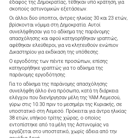
έδαφος της Δημοκρατίας, τέθηκαν υπό κράτηση, για
σκοπούς αστυνομικών εξετάσεων.
Οι άλλοι δύο ύποπτοι, άντρες ηλικίας 30 και 23 ετών,
βρίσκονται νόμιμα στη Δημοκρατία. Αυτοί
συνελήφθησαν για το αδίκημα της παράνομης
απασχόλησης και αφού κατηγορήθηκαν γραπτώς,
αφέθηκαν ελεύθεροι, για να κλητευθούν ενώπιον
Δικαστηρίου για εκδίκαση της υπόθεσης.
Ο εργοδότης των πέντε προσώπων, επίσης
κατηγορήθηκε γραπτώς για το αδίκημα της
παράνομης εργοδότησης.
Για το αδίκημα της παράνομης απασχόλησης
συνελήφθη άλλο ένα πρόσωπο, κατά τη διάρκεια
ελέγχου που διενήργησαν μέλη της ΥΑΜ Λεμεσού,
γύρω στις 10.30 πριν το μεσημέρι της Κυριακής, σε
υποστατικό στη Λεμεσό. Πρόκειται για άντρα ηλικίας
38 ετών, υπήκοο τρίτης χώρας, ο οποίος
εντοπίστηκε από τα μέλη της Αστυνομίας να
εργάζεται στο υποστατικό, χωρίς άδεια από την