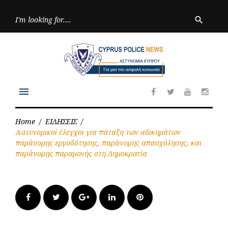
Skip
to
Searc
search
for:
content
menu
Facebook
Twitter
Youtube
Inst
Home
/
ΕΙΔΗΣΕΙΣ
/
Αστυνομικοί έλεγχοι για πάταξη των αδικημάτων
παράνομης εργοδότησης, παράνομης απασχόλησης, και
παράνομης παραμονής στη Δημοκρατία
Facebook
Twitter
Google+
LinkedIn
Pinterest