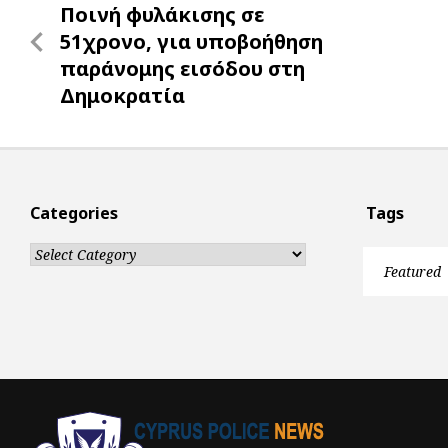
Previous
Ποινή φυλάκισης σε
r
navigation
Post
51χρονο, για υποβοήθηση
παράνομης εισόδου στη
Δημοκρατία
Categories
Tags
Categories
Featured