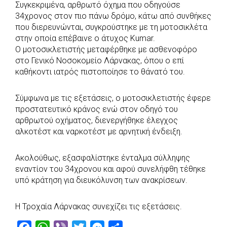
Συγκεκριμένα, αρθρωτό όχημα που οδηγούσε
o
p
r
g
34χρονος στον πιο πάνω δρόμο, κάτω από συνθήκες
k
p
e
που διερευνώνται, συγκρούστηκε με τη μοτοσικλέτα
r
στην οποία επέβαινε ο άτυχος Kumar.
Ο μοτοσικλετιστής μεταφέρθηκε με ασθενοφόρο
στο Γενικό Νοσοκομείο Λάρνακας, όπου ο επί
καθήκοντι ιατρός πιστοποίησε το θάνατό του.
Σύμφωνα με τις εξετάσεις, ο μοτοσικλετιστής έφερε
προστατευτικό κράνος ενώ στον οδηγό του
αρθρωτού οχήματος, διενεργήθηκε έλεγχος
αλκοτέστ και ναρκοτέστ με αρνητική ένδειξη.
Ακολούθως, εξασφαλίστηκε ένταλμα σύλληψης
εναντίον του 34χρονου και αφού συνελήφθη τέθηκε
υπό κράτηση για διευκόλυνση των ανακρίσεων.
Η Τροχαία Λάρνακας συνεχίζει τις εξετάσεις.