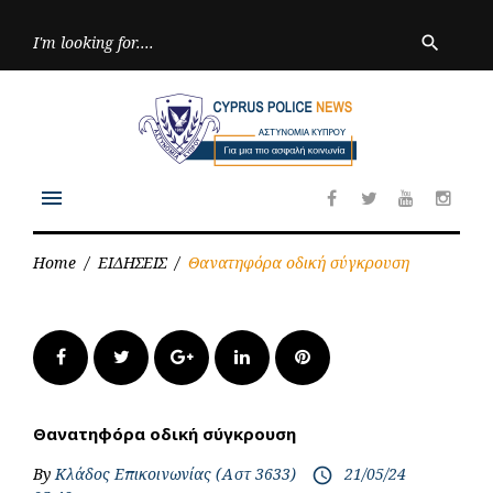
Skip
to
Searc
search
for:
content
menu
Facebook
Twitter
Youtube
Inst
Home
/
ΕΙΔΗΣΕΙΣ
/
Θανατηφόρα οδική σύγκρουση
Facebook
Twitter
Google+
LinkedIn
Pinterest
Θανατηφόρα οδική σύγκρουση
By
Κλάδος Επικοινωνίας (Αστ 3633)
21/05/24
access_time