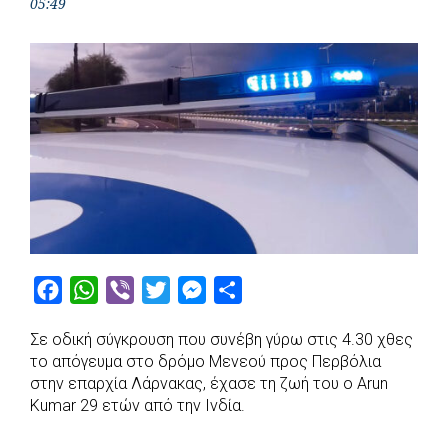
05:49
F
W
V
T
M
S
a
h
i
w
e
h
Σε οδική σύγκρουση που συνέβη γύρω στις 4.30 χθες
c
a
b
i
s
a
το απόγευμα στο δρόμο Μενεού προς Περβόλια
e
t
e
t
s
r
στην επαρχία Λάρνακας, έχασε τη ζωή του ο Arun
b
s
r
t
e
e
Kumar 29 ετών από την Ινδία.
o
A
e
n