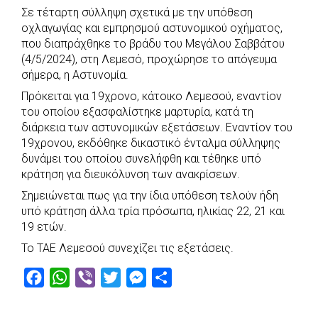
Σε τέταρτη σύλληψη σχετικά με την υπόθεση
c
a
b
i
s
a
οχλαγωγίας και εμπρησμού αστυνομικού οχήματος,
e
t
e
t
s
r
που διαπράχθηκε το βράδυ του Μεγάλου Σαββάτου
b
s
r
t
e
e
(4/5/2024), στη Λεμεσό, προχώρησε το απόγευμα
σήμερα, η Αστυνομία.
o
A
e
n
Πρόκειται για 19χρονο, κάτοικο Λεμεσού, εναντίον
o
p
r
g
του οποίου εξασφαλίστηκε μαρτυρία, κατά τη
k
p
e
διάρκεια των αστυνομικών εξετάσεων. Εναντίον του
r
19χρονου, εκδόθηκε δικαστικό ένταλμα σύλληψης
δυνάμει του οποίου συνελήφθη και τέθηκε υπό
κράτηση για διευκόλυνση των ανακρίσεων.
Σημειώνεται πως για την ίδια υπόθεση τελούν ήδη
υπό κράτηση άλλα τρία πρόσωπα, ηλικίας 22, 21 και
19 ετών.
Το ΤΑΕ Λεμεσού συνεχίζει τις εξετάσεις.
F
W
V
T
M
S
a
h
i
w
e
h
c
a
b
i
s
a