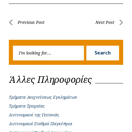
e
t
e
t
s
r
b
s
r
t
e
e
Post
Previous Post
Next Post
o
A
e
n
Previous
Next
navigation
o
p
r
g
Post
Post
k
p
e
Searc
r
Search
for:
Άλλες Πληροφορίες
Τμήματα Ανιχνεύσεως Εγκλημάτων
Τμήματα Τροχαίας
Αστυνομικοί της Γειτονιάς
Αστυνομικοί Σταθμοί Παγκύπρια