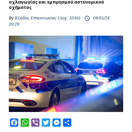
οχλαγωγίας και εμπρησμού αστυνομικού
οχήματος
By
Κλάδος Επικοινωνίας (Λοχ. 3336)
09/05/24
access_time
20:29
F
W
V
T
M
S
a
h
i
w
e
h