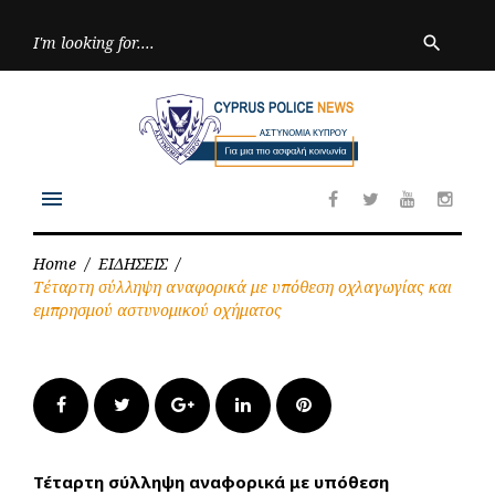
Skip
to
Searc
search
for:
content
menu
Facebook
Twitter
Youtube
Inst
Home
/
ΕΙΔΗΣΕΙΣ
/
Τέταρτη σύλληψη αναφορικά με υπόθεση οχλαγωγίας και
εμπρησμού αστυνομικού οχήματος
Facebook
Twitter
Google+
LinkedIn
Pinterest
Τέταρτη σύλληψη αναφορικά με υπόθεση