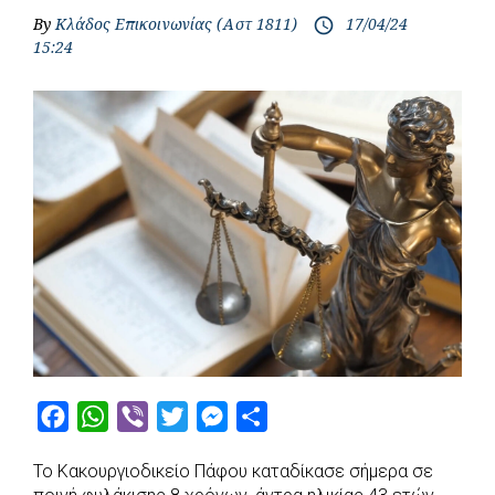
By
Κλάδος Επικοινωνίας (Αστ 1811)
17/04/24
access_time
15:24
F
W
V
T
M
S
a
h
i
w
e
h
Το Κακουργιοδικείο Πάφου καταδίκασε σήμερα σε
c
a
b
i
s
a