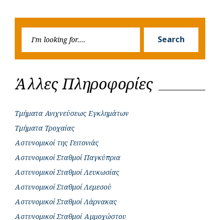
Previous
Next
navigation
o
p
r
g
Post
Post
k
p
e
Searc
r
Search
for:
Άλλες Πληροφορίες
Τμήματα Ανιχνεύσεως Εγκλημάτων
Τμήματα Τροχαίας
Αστυνομικοί της Γειτονιάς
Αστυνομικοί Σταθμοί Παγκύπρια
Αστυνομικοί Σταθμοί Λευκωσίας
Αστυνομικοί Σταθμοί Λεμεσού
Αστυνομικοί Σταθμοί Λάρνακας
Αστυνομικοί Σταθμοί Αμμοχώστου