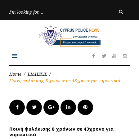
Skip
to
Searc
search
for:
content
menu
Facebook
Twitter
Youtube
Inst
Home
/
ΕΙΔΗΣΕΙΣ
/
Ποινή φυλάκισης 8 χρόνων σε 43χρονο για ναρκωτικά
Facebook
Twitter
Google+
LinkedIn
Pinterest
Ποινή φυλάκισης 8 χρόνων σε 43χρονο για
ναρκωτικά