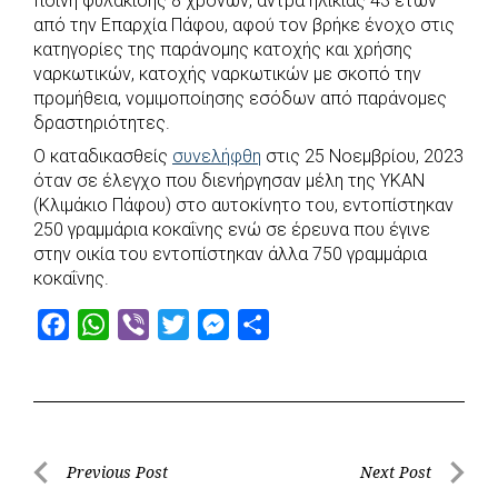
ποινή φυλάκισης 8 χρόνων, άντρα ηλικίας 43 ετών
e
t
e
t
s
r
από την Επαρχία Πάφου, αφού τον βρήκε ένοχο στις
b
s
r
t
e
e
κατηγορίες της παράνομης κατοχής και χρήσης
ναρκωτικών, κατοχής ναρκωτικών με σκοπό την
o
A
e
n
προμήθεια, νομιμοποίησης εσόδων από παράνομες
o
p
r
g
δραστηριότητες.
k
p
e
Ο καταδικασθείς
συνελήφθη
στις 25 Νοεμβρίου, 2023
r
όταν σε έλεγχο που διενήργησαν μέλη της ΥΚΑΝ
(Κλιμάκιο Πάφου) στο αυτοκίνητο του, εντοπίστηκαν
250 γραμμάρια κοκαΐνης ενώ σε έρευνα που έγινε
στην οικία του εντοπίστηκαν άλλα 750 γραμμάρια
κοκαΐνης.
F
W
V
T
M
S
a
h
i
w
e
h
c
a
b
i
s
a
e
t
e
t
s
r
b
s
r
t
e
e
Post
Previous Post
Next Post
o
A
e
n