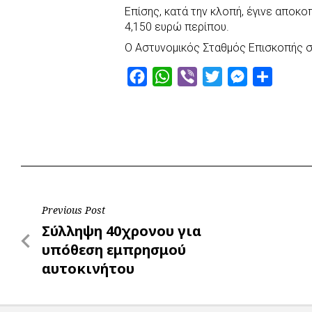
r
Επίσης, κατά την κλοπή, έγινε αποκ
4,150 ευρώ περίπου.
Ο Αστυνομικός Σταθμός Επισκοπής συ
F
W
V
T
M
S
a
h
i
w
e
h
c
a
b
i
s
a
e
t
e
t
s
r
b
s
r
t
e
e
o
A
e
n
o
p
r
g
Post
Previous Post
k
p
e
Previous
Σύλληψη 40χρονου για
r
navigation
Post
υπόθεση εμπρησμού
αυτοκινήτου