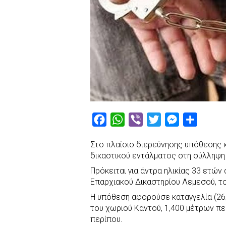
F
W
V
T
M
S
a
h
i
w
e
h
Στο πλαίσιο διερεύνησης υπόθεσης 
c
a
b
i
s
a
δικαστικού εντάλματος στη σύλληψ
e
t
e
t
s
r
Πρόκειται για άντρα ηλικίας 33 ετώ
b
s
r
t
e
e
Επαρχιακού Δικαστηρίου Λεμεσού, τ
o
A
e
n
Η υπόθεση αφορούσε καταγγελία (26/
o
p
r
g
του χωριού Καντού, 1,400 μέτρων πε
k
p
e
περίπου.