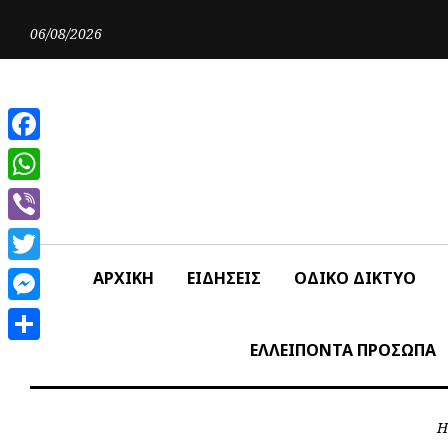
Skip
to
06/08/2026
content
Facebook
WhatsApp
Viber
Twitter
ΑΡΧΙΚΗ
ΕΙΔΗΣΕΙΣ
ΟΔΙΚΟ ΔΙΚΤΥΟ
Messenger
ΕΛΛΕΙΠΟΝΤΑ ΠΡΟΣΩΠΑ
Share
H