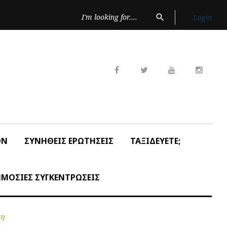
Search
search
Login
for:
Facebook
Twitter
Youtube
Insta
ON
ΣΥΝΗΘΕΙΣ ΕΡΩΤΗΣΕΙΣ
ΤΑΞΙΔΕΥΕΤΕ;
ΜΟΣΙΕΣ ΣΥΓΚΕΝΤΡΩΣΕΙΣ
ση