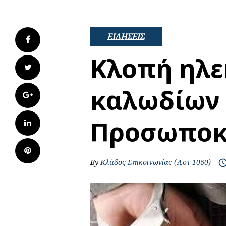
ΕΙΔΗΣΕΙΣ
Facebook
Κλοπή ηλε
Twitter
καλωδίων 
Google+
Προσωποκ
LinkedIn
Pinterest
By
Κλάδος Επικοινωνίας (Αστ 1060)
access_t