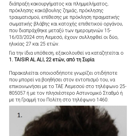
b
s
r
t
e
e
διάπραξη κακουργήματος και πλημμελήματος,
πρόκλησης κακόβουλης ζημιάς, πρόκλησης
o
A
e
n
τραυματισμού, επίθεσης με πρόκληση πραγματικής
o
p
r
g
σωματικής βλάβης και κατοχής επιθετικού οργάνου,
k
p
e
που διαπράχθηκε μεταξύ των ημερομηνιών 15-
r
16/03/2024 στη Λεμεσό, έχουν συλληφθεί οι δύο,
ηλικίας 27 και 25 ετών.
Για την ίδια υπόθεση, εξακολουθεί να καταζητείται ο
1. TAISIR AL ALI, 22 ετών, από τη Συρία
.
Παρακαλείται οποιοσδήποτε γνωρίζει οτιδήποτε
που μπορεί να βοηθήσει στον εντοπισμό του, να
επικοινωνήσει με το ΤΑΕ Λεμεσού στο τηλέφωνο 25-
805057 ή με τον πλησιέστερο Αστυνομικό Σταθμό ή
με τη Γραμμή του Πολίτη στο τηλέφωνο 1460.