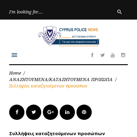
Skip
to
Searc
search
for:
content
menu
Facebook
Twitter
Youtube
Inst
Home
/
ΑΝΑΖΗΤΟΥΜΕΝΑ/ΚΑΤΑΖΗΤΟΥΜΕΝΑ ΠΡΟΣΩΠΑ
/
Συλλήψεις καταζητούμενων προσώπων
Facebook
Twitter
Google+
LinkedIn
Pinterest
Συλλήψεις καταζητούμενων προσώπων