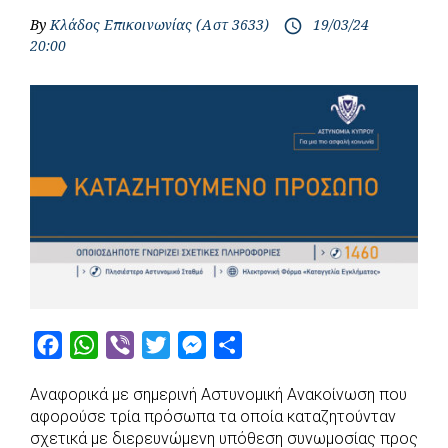
By
Κλάδος Επικοινωνίας (Αστ 3633)
19/03/24
access_time
20:00
F
W
V
T
M
S
a
h
i
w
e
h
Αναφορικά με σημερινή Αστυνομική Ανακοίνωση που
c
a
b
i
s
a
αφορούσε τρία πρόσωπα τα οποία καταζητούνταν
e
t
e
t
s
r
σχετικά με διερευνώμενη υπόθεση συνωμοσίας προς