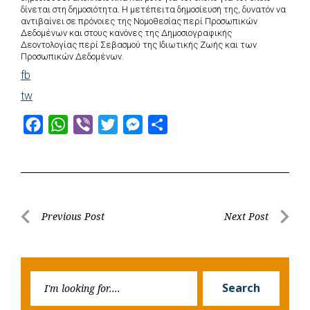
δίνεται στη δημοσιότητα. Η μετέπειτα δημοσίευσή της, δυνατόν να
αντιβαίνει σε πρόνοιες της Νομοθεσίας περί Προσωπικών
Δεδομένων και στους κανόνες της Δημοσιογραφικής
Δεοντολογίας περί Σεβασμού της Ιδιωτικής Ζωής και των
Προσωπικών Δεδομένων.
fb
tw
F
W
V
T
M
S
a
h
i
w
e
h
c
a
b
i
s
a
e
t
e
t
s
r
b
s
r
t
e
e
Post
Previous Post
Next Post
o
A
e
n
Previous
Next
navigation
o
p
r
g
Post
Post
k
p
e
Searc
r
Search
for: