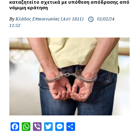
καταζητείτο σχετικά με υπόθεση απόδρασης από
νόμιμη κράτηση
By
Κλάδος Επικοινωνίας (Αστ 1811)
01/02/24
access_time
11:52
F
W
V
T
M
S
a
h
i
w
e
h