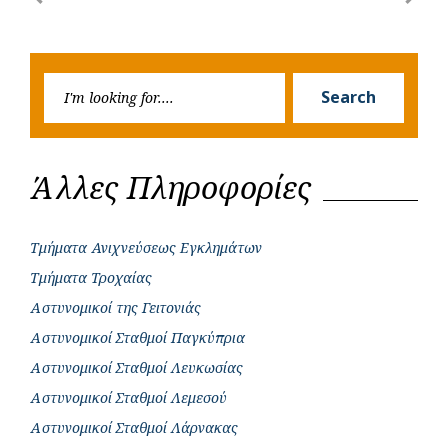
o
A
e
n
Previous
Next
navigation
o
p
r
g
Post
Post
k
p
e
Searc
r
Search
for:
Άλλες Πληροφορίες
Τμήματα Ανιχνεύσεως Εγκλημάτων
Τμήματα Τροχαίας
Αστυνομικοί της Γειτονιάς
Αστυνομικοί Σταθμοί Παγκύπρια
Αστυνομικοί Σταθμοί Λευκωσίας
Αστυνομικοί Σταθμοί Λεμεσού
Αστυνομικοί Σταθμοί Λάρνακας