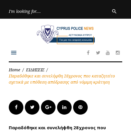
Skip
to
Searc
search
for:
content
menu
Facebook
Twitter
Youtube
Inst
Home
/
ΕΙΔΗΣΕΙΣ
/
Παραδόθηκε και συνελήφθη 28χρονος που καταζητείτο
σχετικά με υπόθεση απόδρασης από νόμιμη κράτηση
Facebook
Twitter
Google+
LinkedIn
Pinterest
Παραδόθηκε και συνελήφθη 28χρονος που