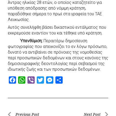
Άντρας ηλικίας 28 ετών, ο οποίος καταζητείτο για
c
a
b
i
s
a
υπόθεση απόδρασης από νόμιμη κράτηση,
e
t
e
t
s
r
παραδόθηκε σήμερα το πρωί στα γραφεία του ΤΑΕ
b
s
r
t
e
e
Λευκωσίας.
o
A
e
n
Αυτός συνελήφθη βάσει δικαστικού εντάλματος που
εκκρεμούσε εναντίον του και τέθηκε υπό κράτηση.
o
p
r
g
k
p
e
Υπενθύμιση:
Περαιτέρω δημοσίευση
φωτογραφίας που απεικονίζει το εν λόγω πρόσωπο,
r
δυνατό να αντιβαίνει σε πρόνοιες της νομοθεσίας
περί προσωπικών δεδομένων και στους κανόνες της
δημοσιογραφικής δεοντολογίας περί σεβασμού της
ιδιωτικής ζωής και των προσωπικών δεδομένων.
F
W
V
T
M
S
a
h
i
w
e
h
c
a
b
i
s
a
e
t
e
t
s
r
b
s
r
t
e
e
Post
Previous Post
Next Post