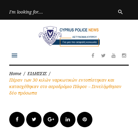
Skip
to
Searc
search
for:
content
menu
Facebook
Twitter
Youtube
Inst
Home
/
ΕΙΔΗΣΕΙΣ
/
Πέραν των 30 κιλών ναρκωτικών εντοπίστηκαν και
κατασχέθηκαν στο αεροδρόμιο Πάφου – Συνελήφθησαν
δύο πρόσωπα
Facebook
Twitter
Google+
LinkedIn
Pinterest