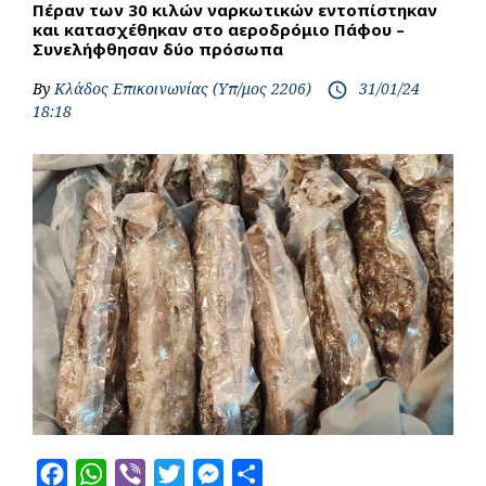
Πέραν των 30 κιλών ναρκωτικών εντοπίστηκαν
και κατασχέθηκαν στο αεροδρόμιο Πάφου –
Συνελήφθησαν δύο πρόσωπα
By
Κλάδος Επικοινωνίας (Υπ/μος 2206)
31/01/24
access_time
18:18
F
W
V
T
M
S