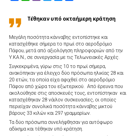
a
h
i
w
e
h
c
a
b
i
s
a
Τέθηκαν υπό οκταήμερη κράτηση
e
t
e
t
s
r
b
s
r
t
e
e
Μεγάλη ποσότητα κάνναβης εντοπίστηκε και
o
A
e
n
κατασχέθηκε σήμερα το πρωί στο αεροδρόμιο
o
p
r
g
Πάφου, μετά από αξιολόγηση πληροφοριών από την
k
p
e
Υ.ΚΑ.Ν., σε συνεργασία με τις Τελωνειακές Αρχές.
r
Συγκεκριμένα, γύρω στις 10 το πρωί σήμερα,
ανακόπηκαν για έλεγχο δύο πρόσωπα ηλικίας 28 και
20 ετών, τα οποία είχα αφιχθεί στο αεροδρόμιο
Πάφου από χώρα του εξωτερικού. Από έρευνα που
ακολούθησε στις αποσκευές τους, εντοπίστηκαν και
κατασχέθηκαν 28 νάιλον συσκευασίες, οι οποίες
περιείχαν συνολικά ποσότητα κάνναβης μικτού
βάρους 33 κιλών και 297 γραμμαρίων.
Τα δύο πρόσωπα συνελήφθησαν για αυτόφωρο
αδίκημα και τέθηκαν υπό κράτηση.