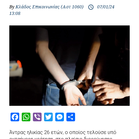
By
Κλάδος Επικοινωνίας (Αστ 1060)
07/01/24
access_time
13:08
F
W
V
T
M
S
a
h
i
w
e
h
Άντρας ηλικίας 26 ετών, ο οποίος τελούσε υπό
c
a
b
i
s
a