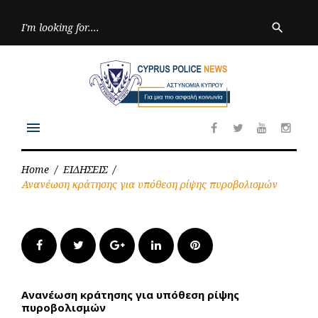
Skip
to
Searc
search
for:
content
menu
Facebook
Twitter
Youtube
Inst
Home
/
ΕΙΔΗΣΕΙΣ
/
Ανανέωση κράτησης για υπόθεση ρίψης πυροβολισμών
Facebook
Twitter
Google+
LinkedIn
Pinterest
Ανανέωση κράτησης για υπόθεση ρίψης
πυροβολισμών