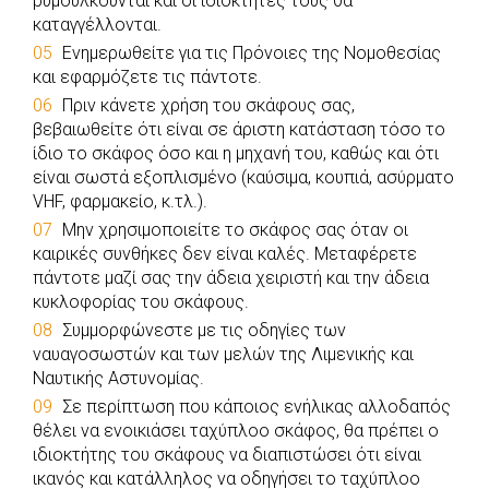
ρυμουλκούνται και οι ιδιοκτήτες τους θα
καταγγέλλονται.
Ενημερωθείτε για τις Πρόνοιες της Νομοθεσίας
και εφαρμόζετε τις πάντοτε.
Πριν κάνετε χρήση του σκάφους σας,
βεβαιωθείτε ότι είναι σε άριστη κατάσταση τόσο το
ίδιο το σκάφος όσο και η μηχανή του, καθώς και ότι
είναι σωστά εξοπλισμένο (καύσιμα, κουπιά, ασύρματο
VHF, φαρμακείο, κ.τλ.).
Μην χρησιμοποιείτε το σκάφος σας όταν οι
καιρικές συνθήκες δεν είναι καλές. Μεταφέρετε
πάντοτε μαζί σας την άδεια χειριστή και την άδεια
κυκλοφορίας του σκάφους.
Συμμορφώνεστε με τις οδηγίες των
ναυαγοσωστών και των μελών της Λιμενικής και
Ναυτικής Αστυνομίας.
Σε περίπτωση που κάποιος ενήλικας αλλοδαπός
θέλει να ενοικιάσει ταχύπλοο σκάφος, θα πρέπει ο
ιδιοκτήτης του σκάφους να διαπιστώσει ότι είναι
ικανός και κατάλληλος να οδηγήσει το ταχύπλοο