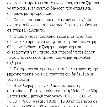
σκάφος και προτού του το ενοικιάσει, να του ζητήσει
να υπογράψει τη σχετική δήλωση που απαιτείται
σύμφωνα με τη νομοθεσία.
Όλα τα πρόσωπα που επιβαίνουν σε ταχύπλοα
σκάφη οφείλουν να φέρουν σωσίβια και να κάθονται
σε στερεά καθίσματα.
Οποιοδήποτε πρόσωπο χειρίζεται ταχύπλοο
σκάφος, θα πρέπει να οδηγεί κατά τρόπο που να μη
θέτει σε κίνδυνο τη ζωή ή τη σωματική του
ακεραιότητα ή την περιουσία οποιουδήποτε άλλου
προσώπου και κατά τρόπο που να μην προκαλεί
οχληρία.
Το κορδόνι αυτόματης διακοπής λειτουργίας της
μηχανής πρέπει να είναι πάντοτε συνδεδεμένο με
τον χειριστή.
Η κυκλοφορία των θαλάσσιων σκούτερ
επιτρέπεται: Για την περίοδο από 1η Μαΐου έως 30η
Σεπτεμβρίου, μεταξύ των ωρών 10.00 – 13.00 και
16.00 – 19.00. Μεταξύ 13.00 – 16.00 επιτρέπεται σε
απόσταση 500 – 700 μέτρων από την ακτή. Για την