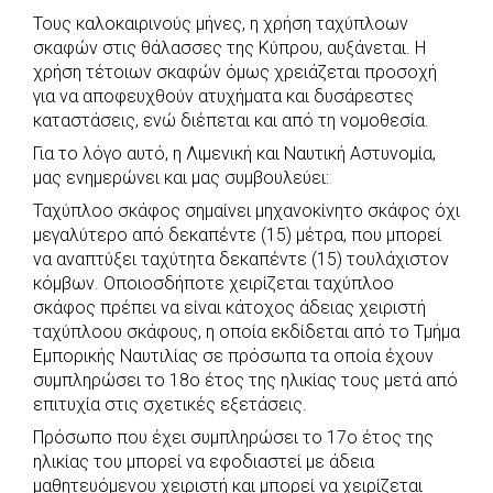
Τους καλοκαιρινούς μήνες, η χρήση ταχύπλοων
c
a
b
i
s
a
σκαφών στις θάλασσες της Κύπρου, αυξάνεται. Η
e
t
e
t
s
r
χρήση τέτοιων σκαφών όμως χρειάζεται προσοχή
b
s
r
t
e
e
για να αποφευχθούν ατυχήματα και δυσάρεστες
καταστάσεις, ενώ διέπεται και από τη νομοθεσία.
o
A
e
n
Για το λόγο αυτό, η Λιμενική και Ναυτική Αστυνομία,
o
p
r
g
μας ενημερώνει και μας συμβουλεύει:
k
p
e
Ταχύπλοο σκάφος σημαίνει μηχανοκίνητο σκάφος όχι
r
μεγαλύτερο από δεκαπέντε (15) μέτρα, που μπορεί
να αναπτύξει ταχύτητα δεκαπέντε (15) τουλάχιστον
κόμβων. Οποιοσδήποτε χειρίζεται ταχύπλοο
σκάφος πρέπει να είναι κάτοχος άδειας χειριστή
ταχύπλοου σκάφους, η οποία εκδίδεται από το Τμήμα
Εμπορικής Ναυτιλίας σε πρόσωπα τα οποία έχουν
συμπληρώσει το 18ο έτος της ηλικίας τους μετά από
επιτυχία στις σχετικές εξετάσεις.
Πρόσωπο που έχει συμπληρώσει το 17ο έτος της
ηλικίας του μπορεί να εφοδιαστεί με άδεια
μαθητευόμενου χειριστή και μπορεί να χειρίζεται