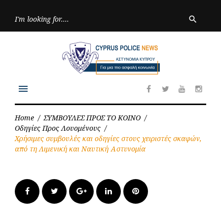
Skip
to
Searc
search
for:
content
menu
Facebook
Twitter
Youtube
Inst
Home
/
ΣΥΜΒΟΥΛΕΣ ΠΡΟΣ ΤΟ ΚΟΙΝΟ
/
Οδηγίες Προς Λουομένους
/
Χρήσιμες συμβουλές και οδηγίες στους χειριστές σκαφών,
από τη Λιμενική και Ναυτική Αστυνομία
Facebook
Twitter
Google+
LinkedIn
Pinterest