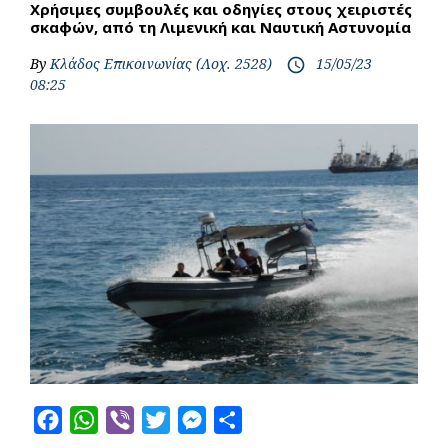
Χρήσιμες συμβουλές και οδηγίες στους χειριστές
σκαφών, από τη Λιμενική και Ναυτική Αστυνομία
By
Κλάδος Επικοινωνίας (Λοχ. 2528)
15/05/23
access_time
08:25
F
W
V
T
M
S
a
h
i
w
e
h