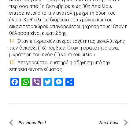
περίοδο από 1η Οκτωβρίου έως 30η Απριλίου,
επιτρέπεται από την ανατολή μέχρι τη δύση του
ήλιου. Καθ’ όλη τη διάρκεια του χρόνου και του
εικοσιτετραώρου απαγορεύεται η χρήση τους: Όταν η
θάλασσα είναι κυματώδης.
Όταν επικρατούν άνεμοι ταχύτητας μεγαλύτερης
των δεκαέξι (16) κόμβων. Όταν η ορατότητα είναι
μικρότερη του ενός (1) ναυτικού μιλίου.
Απαγορεύεται αυστηρά η οδήγηση υπό την
επήρεια οινοπνεύματος.
F
W
V
T
M
S
a
h
i
w
e
h
c
a
b
i
s
a
e
t
e
t
s
r
b
s
r
t
e
e
Post
Previous Post
Next Post
o
A
e
n
Previous
Next
navigation
o
p
r
g