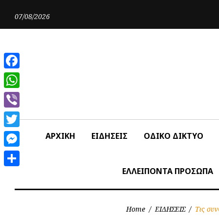
Skip
to
07/08/2026
content
Facebook
WhatsApp
Viber
Twitter
ΑΡΧΙΚΗ
ΕΙΔΗΣΕΙΣ
ΟΔΙΚΟ ΔΙΚΤΥΟ
Messenger
ΕΛΛΕΙΠΟΝΤΑ ΠΡΟΣΩΠΑ
Share
Home
/
ΕΙΔΗΣΕΙΣ
/
Τις συ