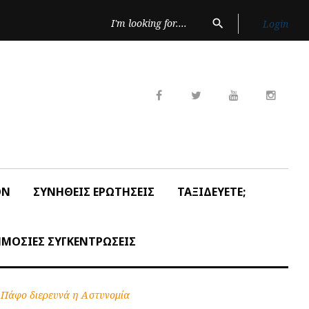
Search
search
Login
for:
Facebook
Twitter
Youtube
Insta
ON
ΣΥΝΗΘΕΙΣ ΕΡΩΤΗΣΕΙΣ
ΤΑΞΙΔΕΥΕΤΕ;
ΜΟΣΙΕΣ ΣΥΓΚΕΝΤΡΩΣΕΙΣ
ν Πάφο διερευνά η Αστυνομία