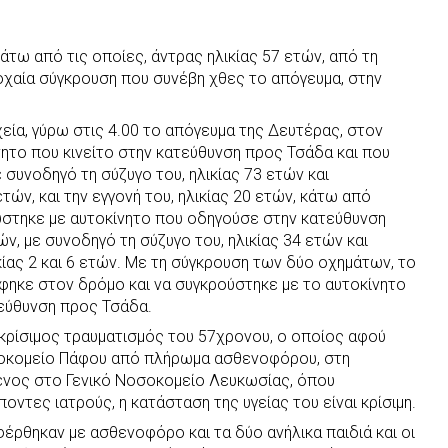
άτω από τις οποίες, άντρας ηλικίας 57 ετών, από τη
ροχαία σύγκρουση που συνέβη χθες το απόγευμα, στην
εία, γύρω στις 4.00 το απόγευμα της Δευτέρας, στον
ητο που κινείτο στην κατεύθυνση προς Τσάδα και που
 συνοδηγό τη σύζυγο του, ηλικίας 73 ετών και
ετών, και την εγγονή του, ηλικίας 20 ετών, κάτω από
ύστηκε με αυτοκίνητο που οδηγούσε στην κατεύθυνση
ών, με συνοδηγό τη σύζυγο του, ηλικίας 34 ετών και
κίας 2 και 6 ετών. Με τη σύγκρουση των δύο οχημάτων, το
φηκε στον δρόμο και να συγκρούστηκε με το αυτοκίνητο
εύθυνση προς Τσάδα.
κρίσιμος τραυματισμός του 57χρονου, ο οποίος αφού
σοκομείο Πάφου από πλήρωμα ασθενοφόρου, στη
νος στο Γενικό Νοσοκομείο Λευκωσίας, όπου
ντες ιατρούς, η κατάσταση της υγείας του είναι κρίσιμη.
έρθηκαν με ασθενοφόρο και τα δύο ανήλικα παιδιά και οι