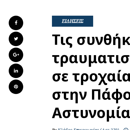
ΕΙΔΗΣΕΙΣ
Facebook
Τις συνθή
Twitter
τραυματισ
Google+
σε τροχαί
LinkedIn
Pinterest
στην Πάφο
Αστυνομί
By
Κλάδος Επικοινωνίας (Αστ 279)