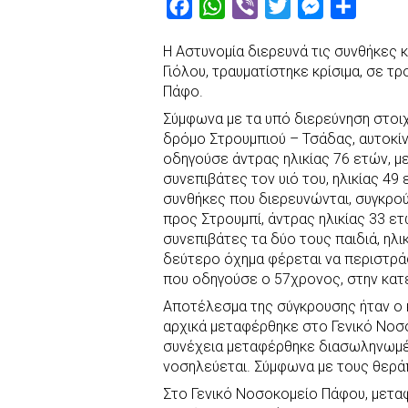
F
W
V
T
M
S
a
h
i
w
e
h
Η Αστυνομία διερευνά τις συνθήκες κ
c
a
b
i
s
a
Γιόλου, τραυματίστηκε κρίσιμα, σε τ
e
t
e
t
s
r
Πάφο.
b
s
r
t
e
e
Σύμφωνα με τα υπό διερεύνηση στοιχ
o
A
e
n
δρόμο Στρουμπιού – Τσάδας, αυτοκίν
οδηγούσε άντρας ηλικίας 76 ετών, με
o
p
r
g
συνεπιβάτες τον υιό του, ηλικίας 49 
k
p
e
συνθήκες που διερευνώνται, συγκρο
r
προς Στρουμπί, άντρας ηλικίας 33 ετ
συνεπιβάτες τα δύο τους παιδιά, ηλι
δεύτερο όχημα φέρεται να περιστρά
που οδηγούσε ο 57χρονος, στην κατ
Αποτέλεσμα της σύγκρουσης ήταν ο 
αρχικά μεταφέρθηκε στο Γενικό Νο
συνέχεια μεταφέρθηκε διασωληνωμέ
νοσηλεύεται. Σύμφωνα με τους θεράπο
Στο Γενικό Νοσοκομείο Πάφου, μεταφ