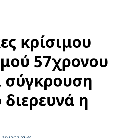
κες κρίσιμου
μού 57χρονου
α σύγκρουση
 διερευνά η
α
26/12/23 07:48