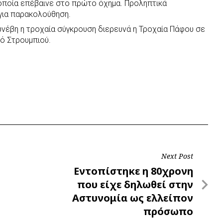
η οποία επέβαινε στο πρώτο όχημα. Προληπτικά
για παρακολούθηση.
υνέβη η τροχαία σύγκρουση διερευνά η Τροχαία Πάφου σε
ό Στρουμπιού.
Next Post
Next
Εντοπίστηκε η 80χρονη
Post
που είχε δηλωθεί στην
Αστυνομία ως ελλείπον
πρόσωπο