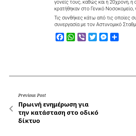
γονείς τους, καθώς και η 20χρονη, 
κρατήθηκαν στο Γενικό Νοσοκομείο, 
Τις συνθήκες κάτω από τις οποίες σ
συνεργασία με τον Αστυνομικό Σταθμ
F
W
V
T
M
S
a
h
i
w
e
h
c
a
b
i
s
a
e
t
e
t
s
r
b
s
r
t
e
e
o
A
e
n
o
p
r
g
Post
Previous Post
k
p
e
Previous
Πρωινή ενημέρωση για
r
navigation
Post
την κατάσταση στο οδικό
δίκτυο