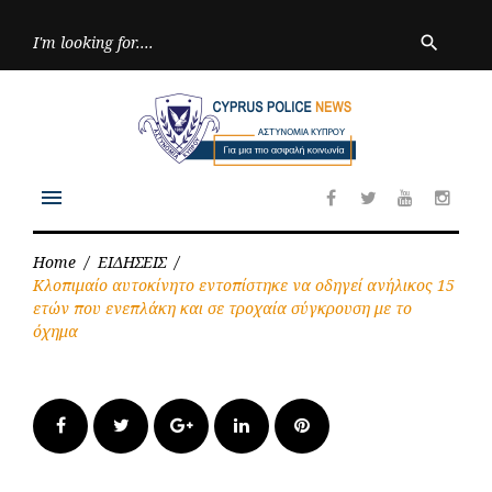
Skip
to
Searc
search
for:
content
menu
Facebook
Twitter
Youtube
Inst
Home
/
ΕΙΔΗΣΕΙΣ
/
Κλοπιμαίο αυτοκίνητο εντοπίστηκε να οδηγεί ανήλικος 15
ετών που ενεπλάκη και σε τροχαία σύγκρουση με το
όχημα
Facebook
Twitter
Google+
LinkedIn
Pinterest