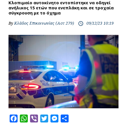
Κλοπιμαίο αυτοκίνητο εντοπίστηκε να οδηγεί
ανήλικος 15 ετών που ενεπλάκη και σε τροχαία
σύγκρουση με το όχημα
By
Κλάδος Επικοινωνίας (Αστ 279)
09/12/23 10:19
access_time
F
W
V
T
M
S
a
h
i
w
e
h