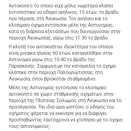
Αυτοκίνητο το οποίο είχε μόλις νωρίτερα κλαπεί
c
a
b
i
s
a
εντοπίστηκε να οδηγεί ανήλικος, 15 ετών, το βράδυ
e
t
e
t
s
r
που πέρασε, στη Λευκωσία. Τον ανήλικο και το
b
s
r
t
e
e
κλοπιμαίο όχημα εντόπισαν μέλη της Αστυνομίας,
κατά τη διάρκεια εξετάσεων που διενεργούσαν στην
o
A
e
n
περιοχή Λευκωσίας, γύρω στις 11.30 το βράδυ.
o
p
r
g
Η κλοπή του αυτοκινήτου, ιδιοκτήτρια του οποίου
k
p
e
είναι γυναίκα ηλικίας 60 ετών, καταγγέλθηκε στην
r
Αστυνομία γύρω στις 10.40 το βράδυ της
Παρασκευής. Σύμφωνα με την καταγγελία το όχημα
κλάπηκε στην περιοχή Παλουριώτισσας, στη
Λευκωσία, όπου βρισκόταν σταθμευμένο.
Μέλη της Αστυνομίας εντόπισαν το κλοπιμαίο
αυτοκίνητο σε χώρο στάθμευσης οχημάτων, στην
περιοχή της Πλατείας Σολωμού, στη Λευκωσία και το
προσέγγισαν. Την ίδια ώρα ωστόσο, ο οδηγός του
οχήματος φέρεται να εκκίνησε για να διαφύγει,
προσπαθώντας ταυτόχρονα να χτυπήσει με το όχημα
τους αστυνομικούς.