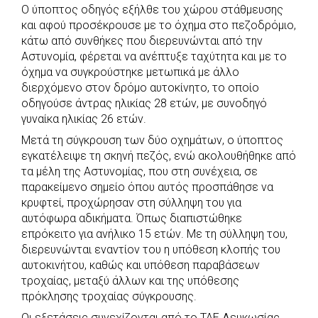
Ο ύποπτος οδηγός εξήλθε του χώρου στάθμευσης
και αφού προσέκρουσε με το όχημα στο πεζοδρόμιο,
κάτω από συνθήκες που διερευνώνται από την
Αστυνομία, φέρεται να ανέπτυξε ταχύτητα και με το
όχημα να συγκρούστηκε μετωπικά με άλλο
διερχόμενο στον δρόμο αυτοκίνητο, το οποίο
οδηγούσε άντρας ηλικίας 28 ετών, με συνοδηγό
γυναίκα ηλικίας 26 ετών.
Μετά τη σύγκρουση των δύο οχημάτων, ο ύποπτος
εγκατέλειψε τη σκηνή πεζός, ενώ ακολουθήθηκε από
τα μέλη της Αστυνομίας, που στη συνέχεια, σε
παρακείμενο σημείο όπου αυτός προσπάθησε να
κρυφτεί, προχώρησαν στη σύλληψη του για
αυτόφωρα αδικήματα. Όπως διαπιστώθηκε
επρόκειτο για ανήλικο 15 ετών. Με τη σύλληψη του,
διερευνώνται εναντίον του η υπόθεση κλοπής του
αυτοκινήτου, καθώς και υπόθεση παραβάσεων
τροχαίας, μεταξύ άλλων και της υπόθεσης
πρόκλησης τροχαίας σύγκρουσης.
Οι εξετάσεις συνεχίζονται από το ΤΑΕ Λευκωσίας