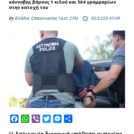
κάνναβης βάρους 1 κιλού και 564 γραμμαρίων
στην κατοχή του
By
Κλάδος Επικοινωνίας (Αστ 279)
02/12/23 07:09
access_time
F
W
V
T
M
S
a
h
i
w
e
h