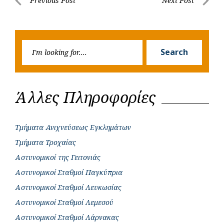
Post
Previous Post
Next Post
o
A
e
n
Previous
Next
navigation
o
p
r
g
Post
Post
k
p
e
Searc
r
Search
for:
Άλλες Πληροφορίες
Τμήματα Ανιχνεύσεως Εγκλημάτων
Τμήματα Τροχαίας
Αστυνομικοί της Γειτονιάς
Αστυνομικοί Σταθμοί Παγκύπρια
Αστυνομικοί Σταθμοί Λευκωσίας
Αστυνομικοί Σταθμοί Λεμεσού
Αστυνομικοί Σταθμοί Λάρνακας