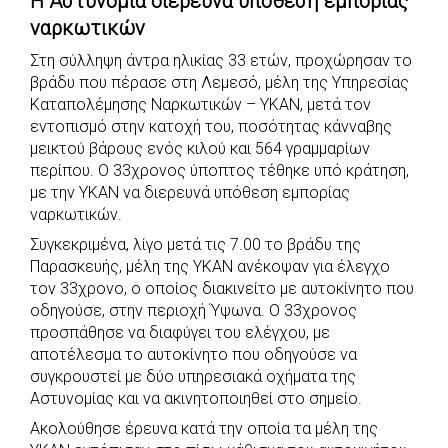
Η Αστυνομία διερευνά υπόθεση εμπορίας
c
a
b
i
s
a
ναρκωτικών
e
t
e
t
s
r
Στη σύλληψη άντρα ηλικίας 33 ετών, προχώρησαν το
b
s
r
t
e
e
βράδυ που πέρασε στη Λεμεσό, μέλη της Υπηρεσίας
o
A
e
n
Καταπολέμησης Ναρκωτικών – ΥΚΑΝ, μετά τον
o
p
r
g
εντοπισμό στην κατοχή του, ποσότητας κάνναβης
k
p
e
μεικτού βάρους ενός κιλού και 564 γραμμαρίων
περίπου. Ο 33χρονος ύποπτος τέθηκε υπό κράτηση,
r
με την ΥΚΑΝ να διερευνά υπόθεση εμπορίας
ναρκωτικών.
Συγκεκριμένα, λίγο μετά τις 7.00 το βράδυ της
Παρασκευής, μέλη της ΥΚΑΝ ανέκοψαν για έλεγχο
τον 33χρονο, ο οποίος διακινείτο με αυτοκίνητο που
οδηγούσε, στην περιοχή Ύψωνα. Ο 33χρονος
προσπάθησε να διαφύγει του ελέγχου, με
αποτέλεσμα το αυτοκίνητο που οδηγούσε να
συγκρουστεί με δύο υπηρεσιακά οχήματα της
Αστυνομίας και να ακινητοποιηθεί στο σημείο.
Ακολούθησε έρευνα κατά την οποία τα μέλη της