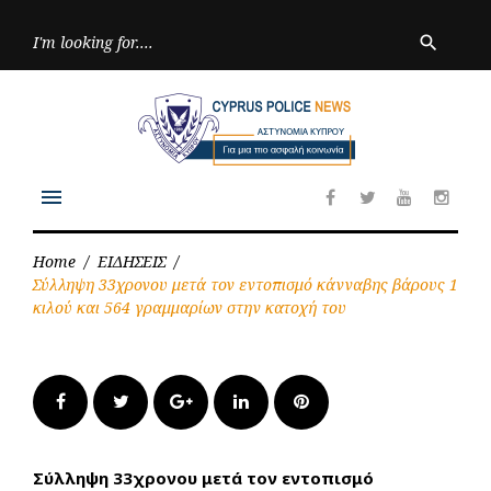
Skip
to
Searc
search
for:
content
menu
Facebook
Twitter
Youtube
Inst
Home
/
ΕΙΔΗΣΕΙΣ
/
Σύλληψη 33χρονου μετά τον εντοπισμό κάνναβης βάρους 1
κιλού και 564 γραμμαρίων στην κατοχή του
Facebook
Twitter
Google+
LinkedIn
Pinterest
Σύλληψη 33χρονου μετά τον εντοπισμό