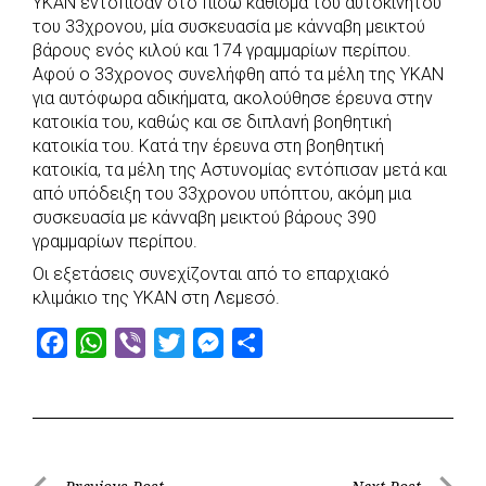
ΥΚΑΝ εντόπισαν στο πίσω κάθισμα του αυτοκινήτου
του 33χρονου, μία συσκευασία με κάνναβη μεικτού
βάρους ενός κιλού και 174 γραμμαρίων περίπου.
Αφού ο 33χρονος συνελήφθη από τα μέλη της ΥΚΑΝ
για αυτόφωρα αδικήματα, ακολούθησε έρευνα στην
κατοικία του, καθώς και σε διπλανή βοηθητική
κατοικία του. Κατά την έρευνα στη βοηθητική
κατοικία, τα μέλη της Αστυνομίας εντόπισαν μετά και
από υπόδειξη του 33χρονου υπόπτου, ακόμη μια
συσκευασία με κάνναβη μεικτού βάρους 390
γραμμαρίων περίπου.
Οι εξετάσεις συνεχίζονται από το επαρχιακό
κλιμάκιο της ΥΚΑΝ στη Λεμεσό.
F
W
V
T
M
S
a
h
i
w
e
h
c
a
b
i
s
a
e
t
e
t
s
r
b
s
r
t
e
e