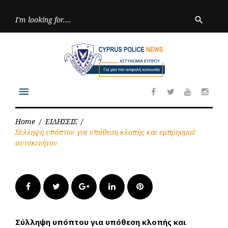
Skip
to
Searc
search
for:
content
menu
Facebook
Twitter
Youtube
Inst
Home
/
ΕΙΔΗΣΕΙΣ
/
Σύλληψη υπόπτου για υπόθεση κλοπής και εμπρησμού
αυτοκινήτου
Facebook
Twitter
Google+
LinkedIn
Pinterest
Σύλληψη υπόπτου για υπόθεση κλοπής και