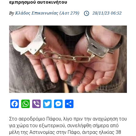
εμπρησμού αυτοκινήτου
By
Κλάδος Επικοινωνίας (Αστ 279)
28/11/23 06:52
access_time
F
W
V
T
M
S
a
h
i
w
e
h
Στο αεροδρόμιο Πάφου, λίγο πριν την αναχώρηση του
c
a
b
i
s
a
για χώρα του εξωτερικού, συνελήφθη σήμερα από
e
t
e
t
s
r
μέλη της Αστυνομίας στην Πάφο, άντρας ηλικίας 38