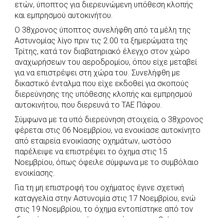
b
s
r
t
e
e
ετών, ύποπτος για διερευνώμενη υπόθεση κλοπής
και εμπρησμού αυτοκινήτου.
o
A
e
n
Ο 38χρονος ύποπτος συνελήφθη από τα μέλη της
o
p
r
g
Αστυνομίας λίγο πριν τις 2.00 τα ξημερώματα της
k
p
e
Τρίτης, κατά τον διαβατηριακό έλεγχο στον χώρο
r
αναχωρήσεων του αεροδρομίου, όπου είχε μεταβεί
για να επιστρέψει στη χώρα του. Συνελήφθη με
δικαστικό ένταλμα που είχε εκδοθεί για σκοπούς
διερεύνησης της υπόθεσης κλοπής και εμπρησμού
αυτοκινήτου, που διερευνά το ΤΑΕ Πάφου.
Σύμφωνα με τα υπό διερεύνηση στοιχεία, ο 38χρονος
φέρεται στις 06 Νοεμβρίου, να ενοικίασε αυτοκίνητο
από εταιρεία ενοικίασης οχημάτων, ωστόσο
παρέλειψε να επιστρέψει το όχημα στις 15
Νοεμβρίου, όπως όφειλε σύμφωνα με το συμβόλαιο
ενοικίασης.
Για τη μη επιστροφή του οχήματος έγινε σχετική
καταγγελία στην Αστυνομία στις 17 Νοεμβρίου, ενώ
στις 19 Νοεμβρίου, το όχημα εντοπίστηκε από τον