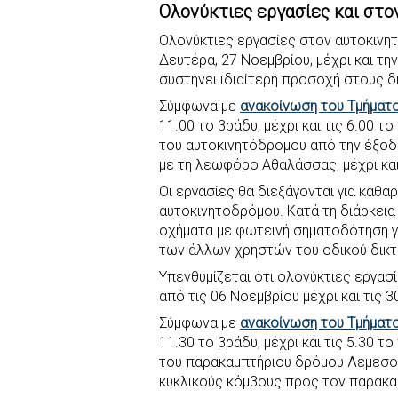
Ολονύκτιες εργασίες και στ
c
a
b
i
s
a
e
t
e
t
s
r
Ολονύκτιες εργασίες στον αυτοκινη
Δευτέρα, 27 Νοεμβρίου, μέχρι και τη
b
s
r
t
e
e
συστήνει ιδιαίτερη προσοχή στους 
o
A
e
n
Σύμφωνα με
ανακοίνωση του Τμήματ
o
p
r
g
11.00 το βράδυ, μέχρι και τις 6.00 
k
p
e
του αυτοκινητόδρομου από την έξο
r
με τη λεωφόρο Αθαλάσσας, μέχρι και
Οι εργασίες θα διεξάγονται για καθ
αυτοκινητοδρόμου. Κατά τη διάρκει
οχήματα με φωτεινή σηματοδότηση γ
των άλλων χρηστών του οδικού δικτ
Υπενθυμίζεται ότι ολονύκτιες εργασ
από τις 06 Νοεμβρίου μέχρι και τις 
Σύμφωνα με
ανακοίνωση του Τμήματ
11.30 το βράδυ, μέχρι και τις 5.30 
του παρακαμπτήριου δρόμου Λεμεσο
κυκλικούς κόμβους προς τον παρακα