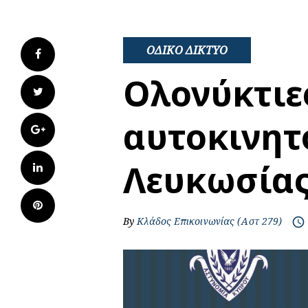
ΟΔΙΚΟ ΔΙΚΤΥΟ
Facebook
Ολονύκτιε
Twitter
αυτοκινητ
Google+
Λευκωσίας
LinkedIn
Pinterest
By
Κλάδος Επικοινωνίας (Αστ 279)
access_time