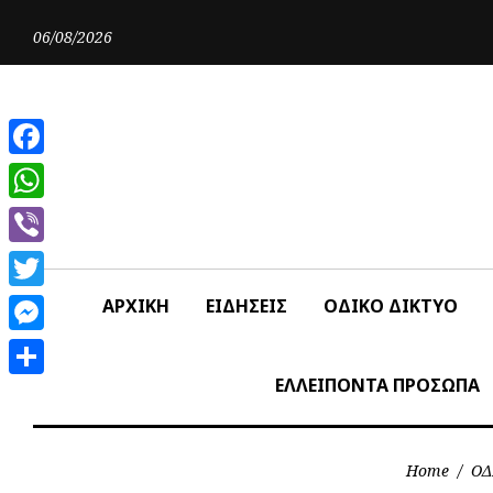
Skip
to
06/08/2026
content
Facebook
WhatsApp
Viber
Twitter
ΑΡΧΙΚΗ
ΕΙΔΗΣΕΙΣ
ΟΔΙΚΟ ΔΙΚΤΥΟ
Messenger
ΕΛΛΕΙΠΟΝΤΑ ΠΡΟΣΩΠΑ
Share
Home
/
ΟΔ