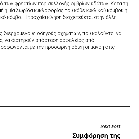
σμό των φρεατίων περισυλλογής ομβρίων υδάτων. Κατά τη
γμή η μία λωρίδα κυκλοφορίας του κάθε κυκλικού κόμβου ή
κό κόμβο. Η τροχαία κίνηση διοχετεύεται στην άλλη
ς διερχόμενους οδηγούς οχημάτων, που καλούνται να
τα, να διατηρούν απόσταση ασφαλείας από
μορφώνονται με την προσωρινή οδική σήμανση στις
Next Post
Next
Συμφόρηση της