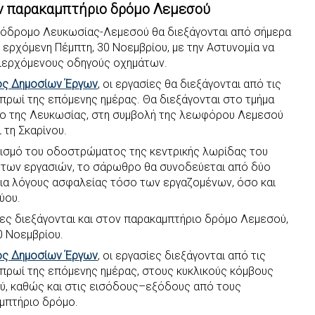
ον παρακαμπτήριο δρόμο Λεμεσού
τόδρομο Λευκωσίας-Λεμεσού θα διεξάγονται από σήμερα
ν ερχόμενη Πέμπτη, 30 Νοεμβρίου, με την Αστυνομία να
διερχόμενους οδηγούς οχημάτων.
ος Δημοσίων Έργων
, οι εργασίες θα διεξάγονται από τις
το πρωί της επόμενης ημέρας. Θα διεξάγονται στο τμήμα
δο της Λευκωσίας, στη συμβολή της λεωφόρου Λεμεσού
 τη Σκαρίνου.
αρισμό του οδοστρώματος της κεντρικής λωρίδας του
α των εργασιών, το σάρωθρο θα συνοδεύεται από δύο
ια λόγους ασφαλείας τόσο των εργαζομένων, όσο και
ύου.
ίες διεξάγονται και στον παρακαμπτήριο δρόμο Λεμεσού,
30 Νοεμβρίου.
ος Δημοσίων Έργων
, οι εργασίες διεξάγονται από τις
το πρωί της επόμενης ημέρας, στους κυκλικούς κόμβους
ύ, καθώς και στις εισόδους–εξόδους από τους
μπτήριο δρόμο.