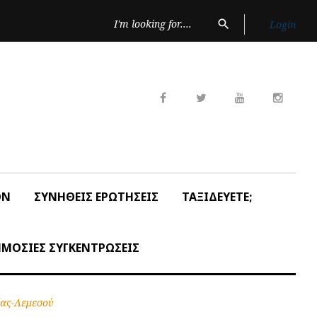
Search
search
Login
for:
Facebook
Twitter
Youtube
Insta
ON
ΣΥΝΗΘΕΙΣ ΕΡΩΤΗΣΕΙΣ
ΤΑΞΙΔΕΥΕΤΕ;
ΜΟΣΙΕΣ ΣΥΓΚΕΝΤΡΩΣΕΙΣ
ίας-Λεμεσού