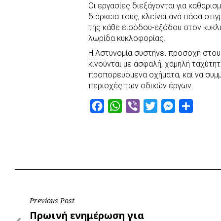
Οι εργασίες διεξάγονται για καθαρι
διάρκεια τους, κλείνει ανά πάσα στι
της κάθε εισόδου-εξόδου στον κυκλι
λωρίδα κυκλοφορίας.
Η Αστυνομία συστήνει προσοχή στου
κινούνται με ασφαλή, χαμηλή ταχύτη
προπορευόμενα οχήματα, και να συμ
περιοχές των οδικών έργων.
F
W
V
T
M
S
a
h
i
w
e
h
c
a
b
i
s
a
e
t
e
t
s
r
b
s
r
t
e
e
o
A
e
n
o
p
r
g
Post
Previous Post
k
p
e
Previous
Πρωινή ενημέρωση για
r