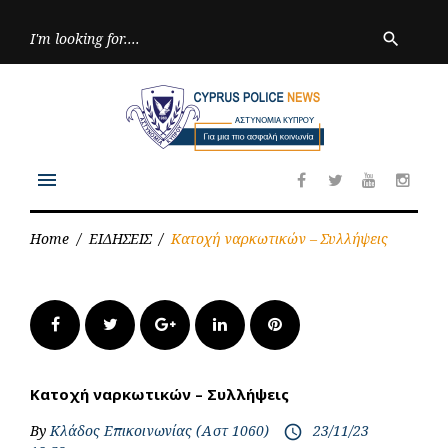
Skip
to
Searc
search
for:
content
menu
Facebook
Twitter
Youtube
Inst
Home
/
ΕΙΔΗΣΕΙΣ
/
Κατοχή ναρκωτικών – Συλλήψεις
Facebook
Twitter
Google+
LinkedIn
Pinterest
Κατοχή ναρκωτικών – Συλλήψεις
By
Κλάδος Επικοινωνίας (Αστ 1060)
23/11/23
access_time