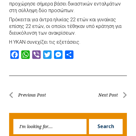
προχώρησε σήμερα βάσει δικαστικών ενταλμάτων
στη σύλληψη δύο προσώπων.
Πρόκειται για άντρα ηλικίας 22 ετών και γυναίκας
επίσης 22 ετών, οι οποίοι τέθηκαν υπό κράτηση για
διευκόλυνση των ανακρίσεων.
Η ΥΚΑΝ συνεχίζει τις εξετάσεις.
F
W
V
T
M
S
a
h
i
w
e
h
c
a
b
i
s
a
e
t
e
t
s
r
b
s
r
t
e
e
Post
Previous Post
Next Post
o
A
e
n
Previous
Next
navigation
o
p
r
g
Post
Post
k
p
e
Searc
r
Search
for: