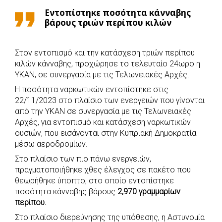
c
a
b
i
s
a
Εντοπίστηκε ποσότητα κάνναβης
e
t
e
t
s
r
βάρους τριών περίπου κιλών
b
s
r
t
e
e
o
A
e
n
Στον εντοπισμό και την κατάσχεση τριών περίπου
o
p
r
g
κιλών κάνναβης, προχώρησε τo τελευταίo 24ωρο η
k
p
e
ΥΚΑΝ, σε συνεργασία με τις Τελωνειακές Αρχές.
r
Η ποσότητα ναρκωτικών εντοπίστηκε στις
22/11/2023 στο πλαίσιο των ενεργειών που γίνονται
από την ΥΚΑΝ σε συνεργασία με τις Τελωνειακές
Αρχές, για εντοπισμό και κατάσχεση ναρκωτικών
ουσιών, που εισάγονται στην Κυπριακή Δημοκρατία
μέσω αεροδρομίων.
Στο πλαίσιο των πιο πάνω ενεργειών,
πραγματοποιήθηκε χθες έλεγχος σε πακέτο που
θεωρήθηκε ύποπτο, στο οποίο εντοπίστηκε
ποσότητα κάνναβης βάρους
2,970 γραμμαρίων
περίπου.
Στο πλαίσιο διερεύνησης της υπόθεσης, η Αστυνομία