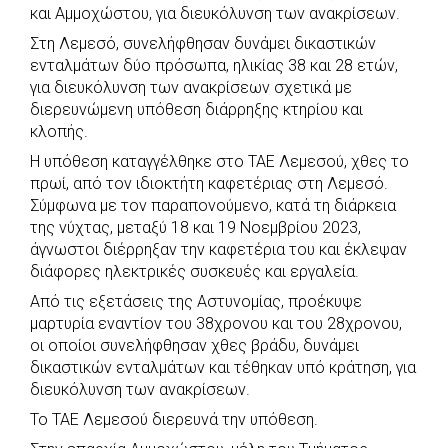
και Αμμοχώστου, για διευκόλυνση των ανακρίσεων.
o
A
e
n
Στη Λεμεσό, συνελήφθησαν δυνάμει δικαστικών
o
p
r
g
ενταλμάτων δύο πρόσωπα, ηλικίας 38 και 28 ετών,
k
p
e
για διευκόλυνση των ανακρίσεων σχετικά με
r
διερευνώμενη υπόθεση διάρρηξης κτηρίου και
κλοπής.
Η υπόθεση καταγγέλθηκε στο ΤΑΕ Λεμεσού, χθες το
πρωί, από τον ιδιοκτήτη καφετέριας στη Λεμεσό.
Σύμφωνα με τον παραπονούμενο, κατά τη διάρκεια
της νύχτας, μεταξύ 18 και 19 Νοεμβρίου 2023,
άγνωστοι διέρρηξαν την καφετέρια του και έκλεψαν
διάφορες ηλεκτρικές συσκευές και εργαλεία.
Από τις εξετάσεις της Αστυνομίας, προέκυψε
μαρτυρία εναντίον του 38χρονου και του 28χρονου,
οι οποίοι συνελήφθησαν χθες βράδυ, δυνάμει
δικαστικών ενταλμάτων και τέθηκαν υπό κράτηση, για
διευκόλυνση των ανακρίσεων.
Το ΤΑΕ Λεμεσού διερευνά την υπόθεση.