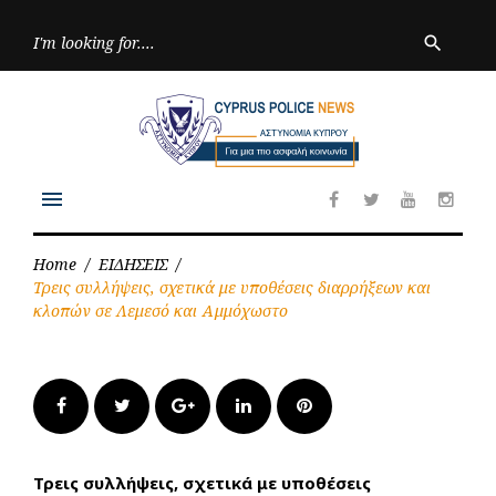
Skip
to
Searc
search
for:
content
menu
Facebook
Twitter
Youtube
Inst
Home
/
ΕΙΔΗΣΕΙΣ
/
Τρεις συλλήψεις, σχετικά με υποθέσεις διαρρήξεων και
κλοπών σε Λεμεσό και Αμμόχωστο
Facebook
Twitter
Google+
LinkedIn
Pinterest
Τρεις συλλήψεις, σχετικά με υποθέσεις