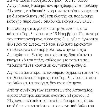
Στην επαρχία Αμμοχώστου, μέλη του Τμήματος
Ανιχνεύσεως Εγκλημάτων, προχώρησαν στη σύλληψη
21χρονου, για διευκόλυνση των ανακρίσεων σχετικά
με διερευνώμενη υπόθεση κλοπής και παράνομης
κατοχής πυροβόλου όπλου και εκρηκτικών υλών.
Η υπόθεση καταγγέλθηκε στην Αστυνομία, από
κάτοικο Παραλιμνίου, στις 19 Νοεμβρίου. Σύμφωνα με
τον παραπονούμενο, γύρω στις 3μ.μ. χθες, άγνωστοι
έκλεψαν το αυτοκίνητό του, ενώ αυτό βρισκόταν
σταθμευμένο στο περιβόλι του, στην επαρχία
Αμμοχώστου. Εντός του οχήματος, βρισκόταν το
κυνηγετικό του όπλο, καθώς και μια τσάντα που
περιείχε πέντε κουτιά με κυνηγετικά φυσίγγια.
Λίγη ώρα αργότερα, το κλοπιμαίο όχημα, εντοπίστηκε
σταθμευμένο σε περιοχή του Παραλιμνίου, ωστόσο
το όπλο και τα φυσίγγια, δεν εντοπίστηκαν.
Από τη συνέχιση των εξετάσεων της Αστυνομίας,
εξασφαλίστηκε μαρτυρία εναντίον 21χρονου. Ο
21χρονος εντοπίστηκε στο διαμέρισμά του, όπου
μετά έρευνα εντοπίστηκε το κυνηγετικό όπλο του