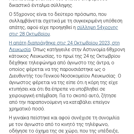
δικαστικό ένταλμα σύλληψης.
o
p
r
g
Ο 55χρονος είναι το δεύτερο πρόσωπο, που
k
p
e
συλλαμβάνεται σχετικά με τη συγκεκριμένη υπόθεση
r
απάτης, αφού είχε προηγηθεί η
σύλληψη 54χρονης
στις 28 Οκτωβρίου
.
Η απάτη διαπράχθηκε στις 24 Οκτωβρίου 2023, στη
Λευκωσία
. Όπως κατήγγειλε στην Αστυνομία 68χρονη
κάτοικος Λευκωσίας, το πρωί της 24 ης Οκτωβρίου
δέχθηκε τηλεφώνημα από άγνωστο της άντρα, ο
οποίος φέρεται να της παρουσιάστηκε ως ο
Διευθυντής του Γενικού Νοσοκομείου Λευκωσίας. Ο
άγνωστος φέρεται να της είπε ότι η κόρη της είχε
κτυπήσει και ότι θα έπρεπε να υποβληθεί σε
χειρουργική επέμβαση. Για το σκοπό αυτό, ζήτησε
από την παραπονούμενη να καταβάλει επείγον
χρηματικό ποσό.
Η γυναίκα πείστηκε και αφού συνέχισε τη συνομιλία
με τον άγνωστο από το κινητό της τηλέφωνο,
οδήγησε το όχημα της σε χώρο, που της υπέδειξε,