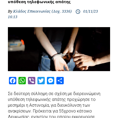
υπόθεση τηλεφωνικής απάτης
By
Κλάδος Επικοινωνίας (Λοχ. 3336)
01/11/23
access_time
16:13
F
W
V
T
M
S
a
h
i
w
e
h
Σε δεύτερη σύλληψη σε σχέση με διερευνώμενη
c
a
b
i
s
a
υπόθεση τηλεφωνικής απάτης προχώρησε το
e
t
e
t
s
r
μεσημέρι η Αστυνομία, για διευκόλυνση των
b
s
r
t
e
e
ανακρίσεων. Πρόκειται για 55χρονο κάτοικο
Λευκωσίας, εναντίον του οποίου εκκρεμούσε
o
A
e
n