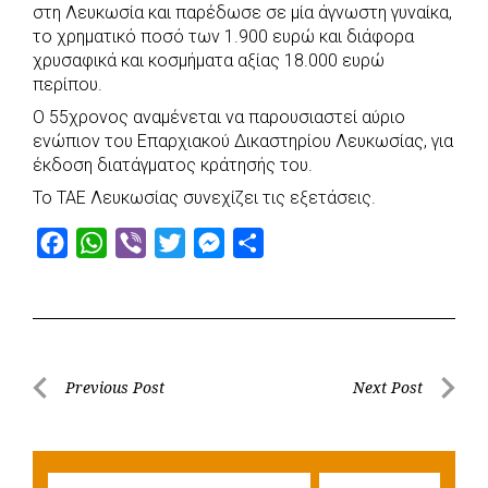
στη Λευκωσία και παρέδωσε σε μία άγνωστη γυναίκα,
το χρηματικό ποσό των 1.900 ευρώ και διάφορα
χρυσαφικά και κοσμήματα αξίας 18.000 ευρώ
περίπου.
Ο 55χρονος αναμένεται να παρουσιαστεί αύριο
ενώπιον του Επαρχιακού Δικαστηρίου Λευκωσίας, για
έκδοση διατάγματος κράτησής του.
Το ΤΑΕ Λευκωσίας συνεχίζει τις εξετάσεις.
F
W
V
T
M
S
a
h
i
w
e
h
c
a
b
i
s
a
e
t
e
t
s
r
b
s
r
t
e
e
Post
Previous Post
Next Post
o
A
e
n
Previous
Next
navigation
o
p
r
g
Post
Post
k
p
e
Searc
r