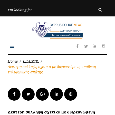
Skip
to
Searc
search
for:
content
menu
Facebook
Twitter
Youtube
Inst
Home
/
ΕΙΔΗΣΕΙΣ
/
Δεύτερη σύλληψη σχετικά με διερευνώμενη υπόθεση
τηλεφωνικής απάτης
Facebook
Twitter
Google+
LinkedIn
Pinterest
Δεύτερη σύλληψη σχετικά με διερευνώμενη