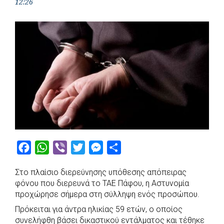
12:26
F
W
V
T
M
S
a
h
i
w
e
h
Στο πλαίσιο διερεύνησης υπόθεσης απόπειρας
c
a
b
i
s
a
φόνου που διερευνά το ΤΑΕ Πάφου, η Αστυνομία
e
t
e
t
s
r
προχώρησε σήμερα στη σύλληψη ενός προσώπου.
b
s
r
t
e
e
Πρόκειται για άντρα ηλικίας 59 ετών, ο οποίος
o
A
e
n
συνελήφθη βάσει δικαστικού εντάλματος και τέθηκε