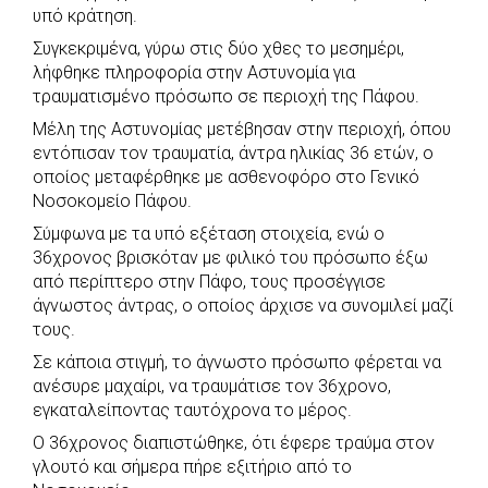
υπό κράτηση.
o
p
r
g
k
p
e
Συγκεκριμένα, γύρω στις δύο χθες το μεσημέρι,
λήφθηκε πληροφορία στην Αστυνομία για
r
τραυματισμένο πρόσωπο σε περιοχή της Πάφου.
Μέλη της Αστυνομίας μετέβησαν στην περιοχή, όπου
εντόπισαν τον τραυματία, άντρα ηλικίας 36 ετών, ο
οποίος μεταφέρθηκε με ασθενοφόρο στο Γενικό
Νοσοκομείο Πάφου.
Σύμφωνα με τα υπό εξέταση στοιχεία, ενώ ο
36χρονος βρισκόταν με φιλικό του πρόσωπο έξω
από περίπτερο στην Πάφο, τους προσέγγισε
άγνωστος άντρας, ο οποίος άρχισε να συνομιλεί μαζί
τους.
Σε κάποια στιγμή, το άγνωστο πρόσωπο φέρεται να
ανέσυρε μαχαίρι, να τραυμάτισε τον 36χρονο,
εγκαταλείποντας ταυτόχρονα το μέρος.
Ο 36χρονος διαπιστώθηκε, ότι έφερε τραύμα στον
γλουτό και σήμερα πήρε εξιτήριο από το