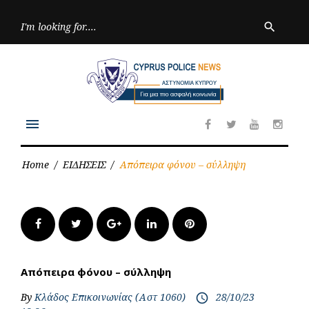
Skip
to
Searc
search
for:
content
menu
Facebook
Twitter
Youtube
Inst
Home
/
ΕΙΔΗΣΕΙΣ
/
Απόπειρα φόνου – σύλληψη
Facebook
Twitter
Google+
LinkedIn
Pinterest
Απόπειρα φόνου – σύλληψη
By
Κλάδος Επικοινωνίας (Αστ 1060)
28/10/23
access_time