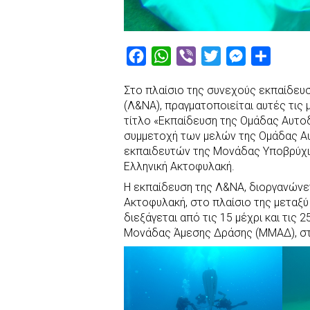
F
W
V
T
M
S
a
h
i
w
e
h
Στο πλαίσιο της συνεχούς εκπαίδευσ
c
a
b
i
s
a
(Λ&ΝΑ), πραγματοποιείται αυτές τις
e
t
e
t
s
r
τίτλο «Εκπαίδευση της Ομάδας Αυτοδυ
b
s
r
t
e
e
συμμετοχή των μελών της Ομάδας Α
εκπαιδευτών της Μονάδας Υποβρύχι
o
A
e
n
Ελληνική Ακτοφυλακή.
o
p
r
g
Η εκπαίδευση της Λ&ΝΑ, διοργανώνετ
k
p
e
Ακτοφυλακή, στο πλαίσιο της μεταξύ
r
διεξάγεται από τις 15 μέχρι και τις
Μονάδας Άμεσης Δράσης (ΜΜΑΔ), στ