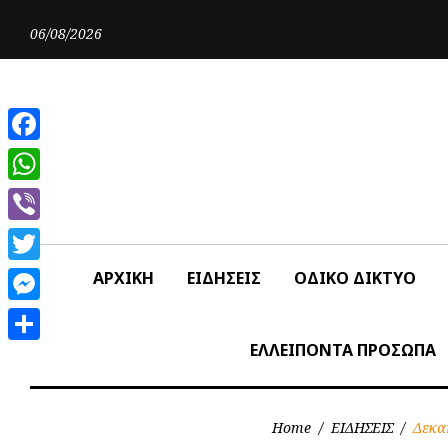
Skip
to
06/08/2026
content
Facebook
WhatsApp
Viber
Twitter
ΑΡΧΙΚΗ
ΕΙΔΗΣΕΙΣ
ΟΔΙΚΟ ΔΙΚΤΥΟ
Messenger
ΕΛΛΕΙΠΟΝΤΑ ΠΡΟΣΩΠΑ
Share
Home
/
ΕΙΔΗΣΕΙΣ
/
Δεκα