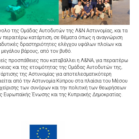
νολο της Ομάδας Αυτοδυτών της Λ&Ν Αστυνομίας, και τα
υν περαιτέρω κατάρτιση, σε θέματα όπως η αναγνώριση
ταδυτικές δραστηριότητες ελέγχου υφάλων πλοίων και
 μεγάλου βάρους, από τον βυθό.
χείς προσπάθειες που καταβάλλει η Λ&ΝΑ, για περαιτέρω
κειας και της ετοιμότητας της Ομάδας Αυτοδυτών της,
τάρτισης της Αστυνομίας για αποτελεσματικότερη
ιείται από την Αστυνομία Κύπρου στα πλαίσια του Μέσου
ιαχείρισης των συνόρων και την πολιτική των θεωρήσεων
ς Ευρωπαϊκής Ένωσης και της Κυπριακής Δημοκρατίας.