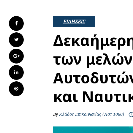
ΕΙΔΗΣΕΙΣ
Facebook
Δεκαήμερη
Twitter
των μελών
Google+
Αυτοδυτών
LinkedIn
Pinterest
και Ναυτι
By
Κλάδος Επικοινωνίας (Αστ 1060)
access_t