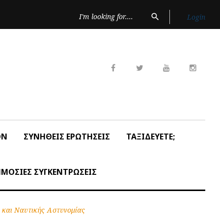
Search
search
Login
for:
Facebook
Twitter
Youtube
Insta
ON
ΣΥΝΗΘΕΙΣ ΕΡΩΤΗΣΕΙΣ
ΤΑΞΙΔΕΥΕΤΕ;
ΜΟΣΙΕΣ ΣΥΓΚΕΝΤΡΩΣΕΙΣ
 και Ναυτικής Αστυνομίας