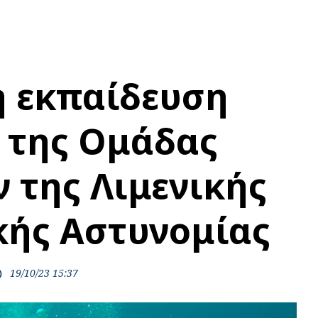
 εκπαίδευση
 της
Ομάδας
 της Λιμενικής
κής Αστυνομίας
19/10/23 15:37
ime