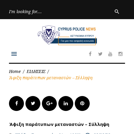
Skip
to
Searc
search
for:
content
menu
Facebook
Twitter
Youtube
Inst
Home
/
ΕΙΔΗΣΕΙΣ
/
Άφιξη παράτυπων μεταναστών – Σύλληψη
Facebook
Twitter
Google+
LinkedIn
Pinterest
Άφιξη παράτυπων μεταναστών – Σύλληψη