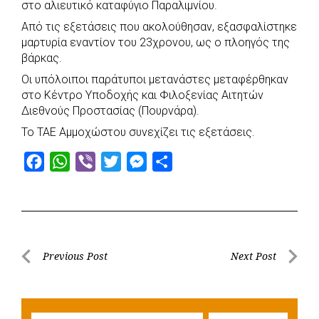
στο αλιευτικό καταφύγιο Παραλιμνίου.
Από τις εξετάσεις που ακολούθησαν, εξασφαλίστηκε
μαρτυρία εναντίον του 23χρονου, ως ο πλοηγός της
βάρκας.
Οι υπόλοιποι παράτυποι μετανάστες μεταφέρθηκαν
στο Κέντρο Υποδοχής και Φιλοξενίας Αιτητών
Διεθνούς Προστασίας (Πουρνάρα).
Το ΤΑΕ Αμμοχώστου συνεχίζει τις εξετάσεις.
F
W
V
T
M
S
a
h
i
w
e
h
c
a
b
i
s
a
e
t
e
t
s
r
b
s
r
t
e
e
Post
Previous Post
Next Post
o
A
e
n
Previous
Next
navigation
o
p
r
g
Post
Post
k
p
e