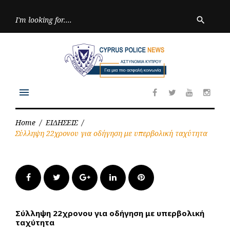
Skip
to
Searc
search
for:
content
menu
Facebook
Twitter
Youtube
Inst
Home
/
ΕΙΔΗΣΕΙΣ
/
Σύλληψη 22χρονου για οδήγηση με υπερβολική ταχύτητα
Facebook
Twitter
Google+
LinkedIn
Pinterest
Σύλληψη 22χρονου για οδήγηση με υπερβολική
ταχύτητα