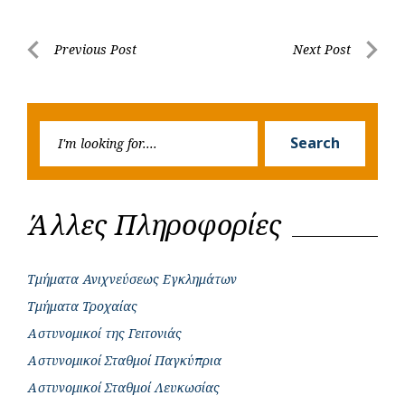
e
t
e
t
s
r
b
s
r
t
e
e
Post
Previous Post
Next Post
o
A
e
n
Previous
Next
navigation
o
p
r
g
Post
Post
k
p
e
Searc
r
Search
for:
Άλλες Πληροφορίες
Τμήματα Ανιχνεύσεως Εγκλημάτων
Τμήματα Τροχαίας
Αστυνομικοί της Γειτονιάς
Αστυνομικοί Σταθμοί Παγκύπρια
Αστυνομικοί Σταθμοί Λευκωσίας