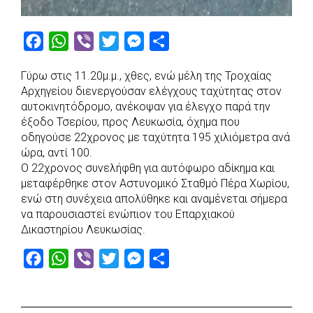
F
W
V
T
M
S
a
h
i
w
e
h
Γύρω στις 11.20μ.μ., χθες, ενώ μέλη της Τροχαίας
c
a
b
i
s
a
Αρχηγείου διενεργούσαν ελέγχους ταχύτητας στον
e
t
e
t
s
r
αυτοκινητόδρομο, ανέκοψαν για έλεγχο παρά την
b
s
r
t
e
e
έξοδο Τσερίου, προς Λευκωσία, όχημα που
οδηγούσε 22χρονος με ταχύτητα 195 χιλιόμετρα ανά
o
A
e
n
ώρα, αντί 100.
o
p
r
g
Ο 22χρονος συνελήφθη για αυτόφωρο αδίκημα και
k
p
e
μεταφέρθηκε στον Αστυνομικό Σταθμό Πέρα Χωρίου,
r
ενώ στη συνέχεια απολύθηκε και αναμένεται σήμερα
να παρουσιαστεί ενώπιον του Επαρχιακού
Δικαστηρίου Λευκωσίας.
F
W
V
T
M
S
a
h
i
w
e
h
c
a
b
i
s
a