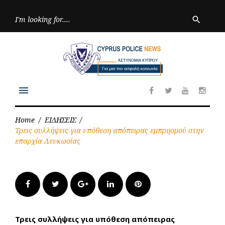
Skip
to
Searc
search
for:
content
menu
Facebook
Twitter
Youtube
Inst
Home
/
ΕΙΔΗΣΕΙΣ
/
Τρεις συλλήψεις για υπόθεση απόπειρας εμπρησμού στην
επαρχία Λευκωσίας
Facebook
Twitter
Google+
LinkedIn
Pinterest
Τρεις συλλήψεις για υπόθεση απόπειρας