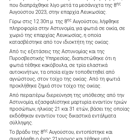
b
s
r
t
e
e
ης
που διαπράχθηκε λίγο μετά τα μεσάνυχτα της 8
Αυγούστου 2023, στην επαρχία Λευκωσίας.
o
A
e
n
ης
Γύρω στις 12.30π.μ. της 8
o
p
r
g
Αυγούστου, λήφθηκε
πληροφορία στην Αστυνομία, για φωτιά σε οικία, σε
k
p
e
χωριό της επαρχίας Λευκωσίας, η οποία
r
κατασβέστηκε από τον ιδιοκτήτη της οικίας.
Από τις εξετάσεις της Αστυνομίας και της
Πυροσβεστικής Υπηρεσίας, διαπιστώθηκε ότι η
φωτιά τέθηκε κακόβουλα, σε τρία ελαστικά
αυτοκινήτων, τα οποία είχαν τοποθετηθεί από
αγνώστους, στον τοίχο της οικίας. Από τη φωτιά
προκλήθηκε ζημιά στον τοίχο της οικίας.
Από περαιτέρω διερεύνηση της υπόθεσης από την
Αστυνομία, εξασφαλίστηκε μαρτυρία εναντίον τριών
προσώπων, ηλικίας 21 και 31 ετών, βάσει της οποίας
εκδόθηκαν εναντίον τους δικαστικά εντάλματα
σύλληψης.
ης
Το βράδυ της 8
Αυγούστου, εντοπίστηκε και
συνελήφθη ο ένας 21χρονος και τέθηκε υπό