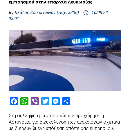
εμπρησμού στην επαρχία Λευκωσίας
By
Κλάδος Επικοινωνίας (Λοχ. 3336)
10/08/23
access_time
08:01
F
W
V
T
M
S
a
h
i
w
e
h
Στη σύλληψη τριών προσώπων προχώρησε η
c
a
b
i
s
a
Αστυνομία, για διευκόλυνση των ανακρίσεων σχετικά
e
t
e
t
s
r
με διερευνώμενη υπόθεση απόπειρας εμπρησμού,