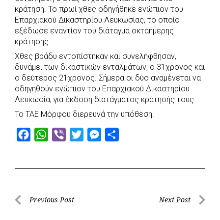
κράτηση. Το πρωί χθες οδηγήθηκε ενώπιον του
Επαρχιακού Δικαστηρίου Λευκωσίας, το οποίο
εξέδωσε εναντίον του διάταγμα οκταήμερης
κράτησης.
Χθες βράδυ εντοπίστηκαν και συνελήφθησαν,
δυνάμει των δικαστικών ενταλμάτων, ο 31χρονος και
ο δεύτερος 21χρονος. Σήμερα οι δύο αναμένεται να
οδηγηθούν ενώπιον του Επαρχιακού Δικαστηρίου
Λευκωσία, για έκδοση διατάγματος κράτησής τους.
Το ΤΑΕ Μόρφου διερευνά την υπόθεση.
F
W
V
T
M
S
a
h
i
w
e
h
c
a
b
i
s
a
e
t
e
t
s
r
b
s
r
t
e
e
Post
Previous Post
Next Post
o
A
e
n
Previous
Next
navigation
o
p
r
g