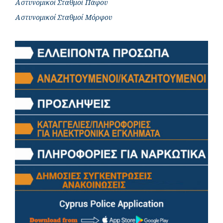
Αστυνομικοί Σταθμοί Πάφου
Αστυνομικοί Σταθμοί Μόρφου