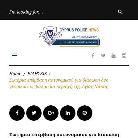
Skip
to
Searc
search
for:
content
menu
Facebook
Twitter
Youtube
Inst
Home
/
ΕΙΔΗΣΕΙΣ
/
Σωτήρια επέμβαση αστυνομικού για διάσωση δύο
γυναικών σε θαλάσσια περιοχή της Αγίας Νάπας
Facebook
Twitter
Google+
LinkedIn
Pinterest
Σωτήρια επέμβαση αστυνομικού για διάσωση