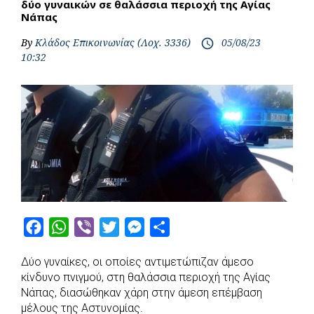
δύο γυναικών σε θαλάσσια περιοχή της Αγίας
Νάπας
By
Κλάδος Επικοινωνίας (Λοχ. 3336)
05/08/23
access_time
10:32
F
W
V
T
M
S
a
h
i
w
e
h
Δύο γυναίκες, οι οποίες αντιμετώπιζαν άμεσο
c
a
b
i
s
a
κίνδυνο πνιγμού, στη θαλάσσια περιοχή της Αγίας
e
t
e
t
s
r
Νάπας, διασώθηκαν χάρη στην άμεση επέμβαση
b
s
r
t
e
e
μέλους της Αστυνομίας.