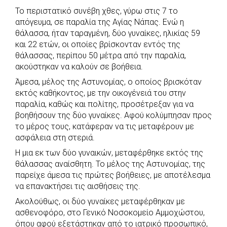
o
A
e
n
Το περιστατικό συνέβη χθες, γύρω στις 7 το
απόγευμα, σε παραλία της Αγίας Νάπας. Ενώ η
o
p
r
g
θάλασσα, ήταν ταραγμένη, δύο γυναίκες, ηλικίας 59
k
p
e
και 22 ετών, οι οποίες βρίσκονταν εντός της
r
θάλασσας, περίπου 50 μέτρα από την παραλία,
ακούστηκαν να καλούν σε βοήθεια.
Άμεσα, μέλος της Αστυνομίας, ο οποίος βρισκόταν
εκτός καθήκοντος, με την οικογένειά του στην
παραλία, καθώς και πολίτης, προσέτρεξαν για να
βοηθήσουν της δύο γυναίκες. Αφού κολύμπησαν προς
το μέρος τους, κατάφεραν να τις μεταφέρουν με
ασφάλεια στη στεριά.
Η μια εκ των δύο γυναικών, μεταφέρθηκε εκτός της
θάλασσας αναίσθητη. Το μέλος της Αστυνομίας, της
παρείχε άμεσα τις πρώτες βοήθειες, με αποτέλεσμα
να επανακτήσει τις αισθήσεις της.
Ακολούθως, οι δύο γυναίκες μεταφέρθηκαν με
ασθενοφόρο, στο Γενικό Νοσοκομείο Αμμοχώστου,
όπου αφού εξετάστηκαν από το ιατρικό προσωπικό,