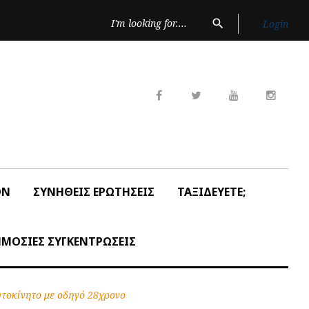
Search
search
Login
for:
Facebook
Twitter
Youtube
Insta
ON
ΣΥΝΗΘΕΙΣ ΕΡΩΤΗΣΕΙΣ
ΤΑΞΙΔΕΥΕΤΕ;
ΜΟΣΙΕΣ ΣΥΓΚΕΝΤΡΩΣΕΙΣ
υτοκίνητο με οδηγό 28χρονο