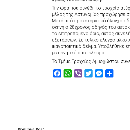
Την ώρα που συνέβη το τροχαίο ατύχ
μέλος της Αστυνομίας προχώρησε σε
Μετά από προκαταρκτικό έλεγχο οδ
σκηνή ο 28χρονος οδηγός του αυτοκιν
το επιτρεπόμενο όριο, αυτός συνελ
εξετάσεων. Σε τελικό έλεγχο αλκο
ικανοποιητικό δείγμα. Υποβλήθηκε ε
με αρνητικό αποτέλεσμα.
Το Τμήμα Τροχαίας Αμμοχώστου συνεχ
F
W
V
T
M
S
a
h
i
w
e
h
c
a
b
i
s
a
e
t
e
t
s
r
b
s
r
t
e
e
o
A
e
n
o
p
r
g
Previous Post