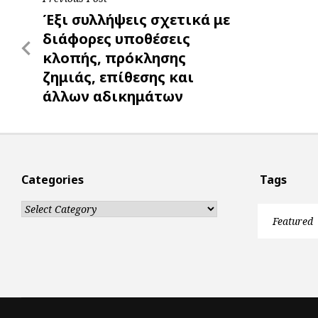
Post
k
p
e
Previous
Έξι συλλήψεις σχετικά με
r
navigation
Post
διάφορες υποθέσεις
κλοπής, πρόκλησης
ζημιάς, επίθεσης και
άλλων αδικημάτων
Categories
Tags
Categories
Featured