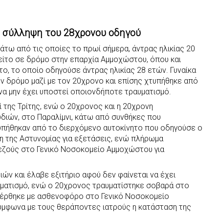
 σύλληψη του 28χρονου οδηγού
άτω από τις οποίες το πρωί σήμερα, άντρας ηλικίας 20
νείτο σε δρόμο στην επαρχία Αμμοχώστου, όπου και
ο, το οποίο οδηγούσε άντρας ηλικίας 28 ετών. Γυναίκα
ν δρόμο μαζί με τον 20χρονο και επίσης χτυπήθηκε από
 να μην έχει υποστεί οποιονδήποτε τραυματισμό.
ί της Τρίτης, ενώ ο 20χρονος και η 20χρονη
διών, στο Παραλίμνι, κάτω από συνθήκες που
τυπήθηκαν από το διερχόμενο αυτοκίνητο που οδηγούσε ο
η της Αστυνομίας για εξετάσεις, ενώ πλήρωμα
ζούς στο Γενικό Νοσοκομείο Αμμοχώστου για
ν και έλαβε εξιτήριο αφού δεν φαίνεται να έχει
ματισμό, ενώ ο 20χρονος τραυματίστηκε σοβαρά στο
έρθηκε με ασθενοφόρο στο Γενικό Νοσοκομείο
Σύμφωνα με τους θεράποντες ιατρούς η κατάσταση της