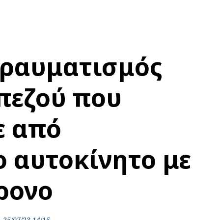
τραυματισμός
πεζού που
ε από
ο αυτοκίνητο με
ρονο
25/07/23 14:15