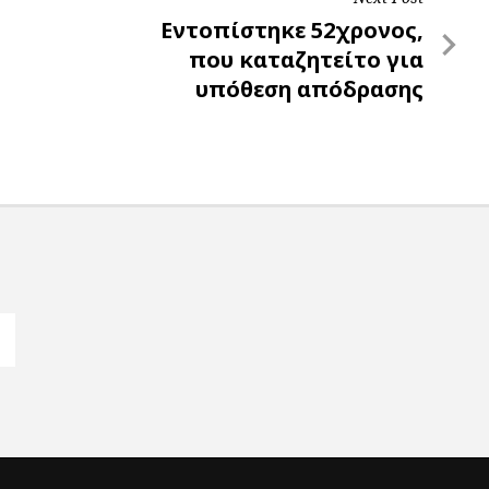
Next
Εντοπίστηκε 52χρονος,
Post
που καταζητείτο για
υπόθεση απόδρασης