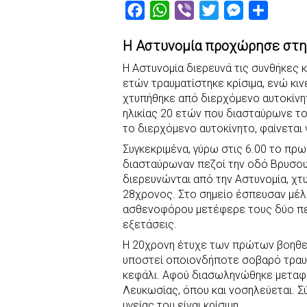
F
W
V
T
M
S
a
h
i
w
e
h
Η Αστυνομία προχώρησε στη
c
a
b
i
s
a
e
t
e
t
s
r
Η Αστυνομία διερευνά τις συνθήκες κ
ετών τραυματίστηκε κρίσιμα, ενώ κι
b
s
r
t
e
e
χτυπήθηκε από διερχόμενο αυτοκίνητ
o
A
e
n
ηλικίας 20 ετών που διασταύρωνε το
o
p
r
g
το διερχόμενο αυτοκίνητο, φαίνεται
k
p
e
Συγκεκριμένα, γύρω στις 6.00 το πρω
r
διασταύρωναν πεζοί την οδό Βρυσου
διερευνώνται από την Αστυνομία, χ
28χρονος. Στο σημείο έσπευσαν μέλ
ασθενοφόρου μετέφερε τους δύο πε
εξετάσεις.
Η 20χρονη έτυχε των πρώτων βοηθειώ
υποστεί οποιονδήποτε σοβαρό τραυ
κεφάλι. Αφού διασωληνώθηκε μεταφ
Λευκωσίας, όπου και νοσηλεύεται. 
υγείας του είναι κρίσιμη.