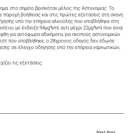
ημα, στο σημείο βρισκόταν μέλος της Αστυνομίας. Το
 παροχή βοήθειας και στις πρώτες εξετάσεις στη σκηνή.
ήγησης υπό την επήρεια αλκοόλης που υποβλήθηκε στη
ήτου, με ένδειξη 94μg%ml, αντί μέχρι 22μg%ml που είναι
ήφθη για αυτόφωρα αδικήματα, για σκοπούς αστυνομικών
τεστ που υποβλήθηκε, ο 28χρονος οδηγός δεν έδωσε
πίσης σε έλεγχο οδήγησης υπό την επήρεια ναρκωτικών,
ίζει τις εξετάσεις.
Next Post