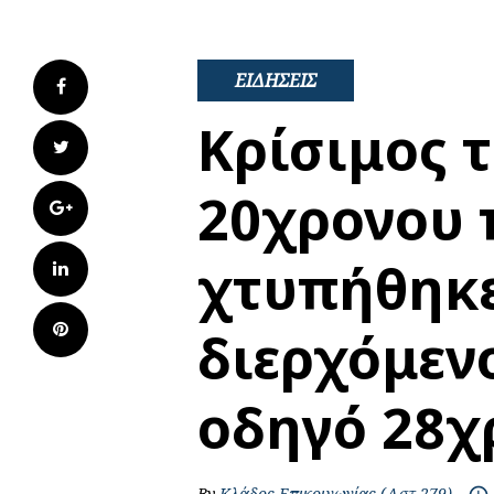
ΕΙΔΗΣΕΙΣ
Facebook
Κρίσιμος 
Twitter
20χρονου 
Google+
χτυπήθηκ
LinkedIn
Pinterest
διερχόμεν
οδηγό 28χ
By
Κλάδος Επικοινωνίας (Αστ 279)