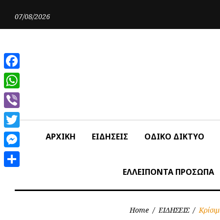
Skip
to
07/08/2026
content
Facebook
WhatsApp
Viber
Twitter
ΑΡΧΙΚΗ
ΕΙΔΗΣΕΙΣ
ΟΔΙΚΟ ΔΙΚΤΥΟ
Messenger
ΕΛΛΕΙΠΟΝΤΑ ΠΡΟΣΩΠΑ
Share
Home
/
ΕΙΔΗΣΕΙΣ
/
Κρίσιμ