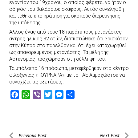
εναντίον του 19χρονου, ο οποίος φέρεται να ήταν ο
οδηγός του θαλάσσιου σκάφους. Αυτός συνελήφθη
και τέθηκε υπό κράτηση για σκοπούς διερεύνησης
της υπόθεσης.
Άλλος ένας από τους 18 παράτυπους μετανάστες,
άντρας ηλικίας 32 ετών, διαπιστώθηκε ότι βρισκόταν
στην Κύπρο στο παρελθόν και ότι έχει καταχωρηθεί
ως απαγορευμένος μετανάστης. Τα μέλη της
Αστυνομίας προχώρησαν στη σύλληψη του.
Τα υπόλοιπα 16 πρόσωπα, μεταφέρθηκαν στο κέντρο
φιλοξενίας «ΠΟΥΡΝΑΡΑ», με το ΤΑΕ Αμμοχώστου να
συνεχίζει τις εξετάσεις.
F
W
V
T
M
S
a
h
i
w
e
h
c
a
b
i
s
a
e
t
e
t
s
r
b
s
r
t
e
e
Post
Previous Post
Next Post
o
A
e
n