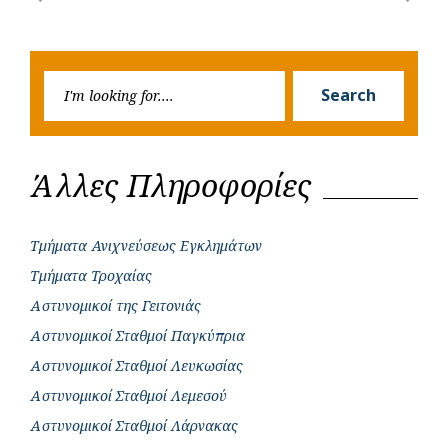
Previous
Next
navigation
o
p
r
g
Post
Post
k
p
e
Searc
r
Search
for:
Άλλες Πληροφορίες
Τμήματα Ανιχνεύσεως Εγκλημάτων
Τμήματα Τροχαίας
Αστυνομικοί της Γειτονιάς
Αστυνομικοί Σταθμοί Παγκύπρια
Αστυνομικοί Σταθμοί Λευκωσίας
Αστυνομικοί Σταθμοί Λεμεσού
Αστυνομικοί Σταθμοί Λάρνακας