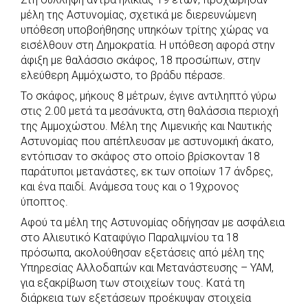
c
a
b
i
s
a
μέλη της Αστυνομίας, σχετικά με διερευνώμενη
e
t
e
t
s
r
υπόθεση υποβοήθησης υπηκόων τρίτης χώρας να
b
s
r
t
e
e
εισέλθουν στη Δημοκρατία. Η υπόθεση αφορά στην
άφιξη με θαλάσσιο σκάφος, 18 προσώπων, στην
o
A
e
n
ελεύθερη Αμμόχωστο, το βράδυ πέρασε.
o
p
r
g
Το σκάφος, μήκους 8 μέτρων, έγινε αντιληπτό γύρω
k
p
e
στις 2.00 μετά τα μεσάνυκτα, στη θαλάσσια περιοχή
r
της Αμμοχώστου. Μέλη της Λιμενικής και Ναυτικής
Αστυνομίας που απέπλευσαν με αστυνομική άκατο,
εντόπισαν το σκάφος στο οποίο βρίσκονταν 18
παράτυποι μετανάστες, εκ των οποίων 17 άνδρες,
και ένα παιδί. Ανάμεσα τους και ο 19χρονος
ύποπτος.
Αφού τα μέλη της Αστυνομίας οδήγησαν με ασφάλεια
στο Αλιευτικό Καταφύγιο Παραλιμνίου τα 18
πρόσωπα, ακολούθησαν εξετάσεις από μέλη της
Υπηρεσίας Αλλοδαπών και Μετανάστευσης – ΥΑΜ,
για εξακρίβωση των στοιχείων τους. Κατά τη
διάρκεια των εξετάσεων προέκυψαν στοιχεία