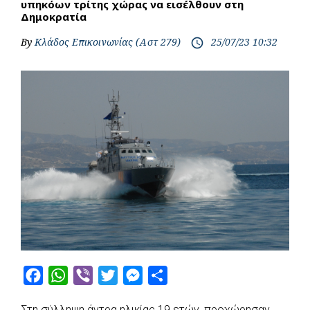
υπηκόων τρίτης χώρας να εισέλθουν στη
Δημοκρατία
By
Κλάδος Επικοινωνίας (Αστ 279)
25/07/23 10:32
access_time
F
W
V
T
M
S
a
h
i
w
e
h
Στη σύλληψη άντρα ηλικίας 19 ετών, προχώρησαν