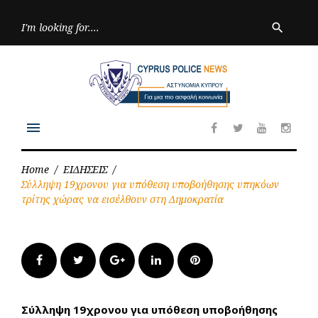
Skip
to
Searc
search
for:
content
menu
Facebook
Twitter
Youtube
Inst
Home
/
ΕΙΔΗΣΕΙΣ
/
Σύλληψη 19χρονου για υπόθεση υποβοήθησης υπηκόων
τρίτης χώρας να εισέλθουν στη Δημοκρατία
Facebook
Twitter
Google+
LinkedIn
Pinterest
Σύλληψη 19χρονου για υπόθεση υποβοήθησης