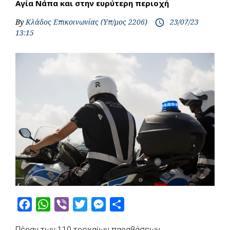
Αγία Νάπα και στην ευρύτερη περιοχή
By
Κλάδος Επικοινωνίας (Υπ/μος 2206)
23/07/23
access_time
13:15
F
W
V
T
M
S
a
h
i
w
e
h
Πέραν των 110 τροχαίων παραβάσεων