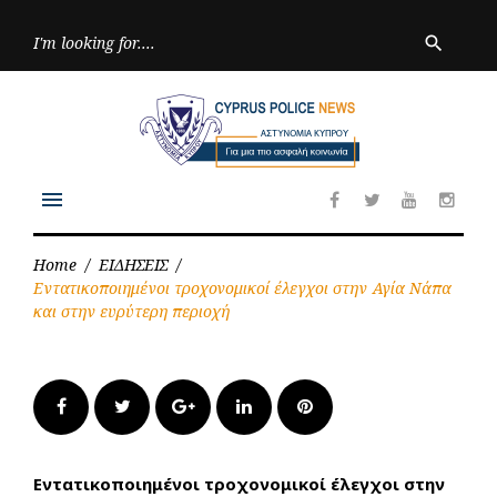
Skip
to
Searc
search
for:
content
menu
Facebook
Twitter
Youtube
Inst
Home
/
ΕΙΔΗΣΕΙΣ
/
Εντατικοποιημένοι τροχονομικοί έλεγχοι στην Αγία Νάπα
και στην ευρύτερη περιοχή
Facebook
Twitter
Google+
LinkedIn
Pinterest
Εντατικοποιημένοι τροχονομικοί έλεγχοι στην