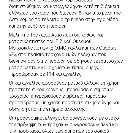
c
a
b
i
s
a
διαπιστώθηκαν και καταγγέλθηκαν κατά τη διάρκεια
e
t
e
t
s
r
ελέγχων τροχαίας που διενεργήθηκαν από μέλη της
b
s
r
t
e
e
Αστυνομίας το τελευταίο τριήμερο στην Αγία Νάπα
και στην ευρύτερη περιοχή.
o
A
e
n
Μέλη της Τροχαίας Αμμοχώστου, καθώς και
o
p
r
g
μοτοσικλετιστές του Ειδικού Ουλαμού
k
p
e
Μοτοσικλετιστών (Ε.Ο.ΜΟ.) αλλά και των Ομάδων
r
«Ζ», στο πλαίσιο τροχονομικών ελέγχων που
διενήργησαν στην περιοχή σε οδηγούς τετράτροχων
μοτοσικλετών και οχημάτων τύπου buggy,
προχώρησαν σε 114 καταγγελίες.
Οι καταγγελίες αφορούσαν μεταξύ άλλων, μη χρήση
προστατευτικού κράνους, παραβάσεις σημάτων
τροχαίας, υπεράριθμους επιβάτες, παράνομο
προσπέρασμα, μη χρήση προστατευτικής ζώνης και
οδήγηση υπό την επήρεια αλκοόλης.
Οι τροχονομικοί έλεγχοι θα συνεχιστούν, με στόχο
την πρόληψη των τροχαίων συγκρούσεων αλλά και
την προστασία όλων των χρηστών του οδικού