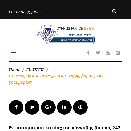
Skip
to
Searc
search
for:
content
menu
Facebook
Twitter
Youtube
Inst
Home
/
ΕΙΔΗΣΕΙΣ
/
Εντοπισμός και κατάσχεση κάνναβης βάρους 247
γραμμαρίων
Facebook
Twitter
Google+
LinkedIn
Pinterest
Εντοπισμός και κατάσχεση κάνναβης βάρους 247