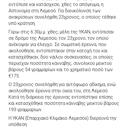
εντόπισε και κατάσχεσε, χθες το απόγευμα, η
b
s
r
t
e
e
Αστυνομία στη Λεμεσό. Για διευκόλυνση των
o
A
e
n
ανακρίσεων συνελήφθη 23χρονος, ο οποίος τέθηκε
o
p
r
g
υπό κράτηση.
k
p
e
Γύρω στις 6.30μ.μ. χθες, μέλη της ΥΚΑΝ, εντόπισαν
r
σε δρόμο της Λεμεσού, τον 23χρονο, τον οποίο
ανέκοψαν για έλεγχο. Σε σωματική έρευνα, που
ακολούθησε, εντοπίστηκαν στην κατοχή του και
κατασχέθηκαν, δύο νάιλον συσκευασίες, οι οποίες
περιείχαν ποσότητα κάνναβης, συνολικού μεικτού
βάρους 54 γραμμαρίων και το χρηματικό ποσό των
€175.
Ο 23χρονος συνελήφθη για αυτόφωρο αδίκημα, ενώ
ακολούθησε έρευνα στην οικία του, στη Λεμεσό.
Κατά τη διάρκεια της έρευνας εντοπίστηκε επίσης
και κατασχέθηκε ποσότητα κάνναβης μεικτού βάρους
193 γραμμαρίων.
Η ΥΚΑΝ (Επαρχιακό Κλιμάκιο Λεμεσού) διερευνά την
υπόθεση.