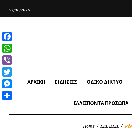
Skip
to
07/08/2026
content
Facebook
WhatsApp
Viber
Twitter
ΑΡΧΙΚΗ
ΕΙΔΗΣΕΙΣ
ΟΔΙΚΟ ΔΙΚΤΥΟ
Messenger
ΕΛΛΕΙΠΟΝΤΑ ΠΡΟΣΩΠΑ
Share
Home
/
ΕΙΔΗΣΕΙΣ
/
Νέα