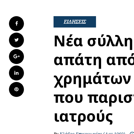
ΕΙΔΗΣΕΙΣ
Facebook
Νέα σύλλη
Twitter
απάτη απ
Google+
χρημάτων
LinkedIn
Pinterest
που παρισ
ιατρούς
By
Κλάδος Επικοινωνίας (Αστ 1060)