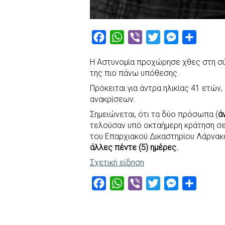
F
W
V
T
M
S
a
h
i
w
e
h
Η Αστυνομία προχώρησε χθες στη σ
c
a
b
i
s
a
της πιο πάνω υπόθεσης.
e
t
e
t
s
r
Πρόκειται για άντρα ηλικίας 41 ετών
b
s
r
t
e
e
ανακρίσεων.
o
A
e
n
Σημειώνεται, ότι τα δύο πρόσωπα (
ά
o
p
r
g
τελούσαν υπό οκταήμερη κράτηση σε
k
p
e
του Επαρχιακού Δικαστηρίου Λάρνακ
άλλες πέντε (5) ημέρες.
r
Σχετική είδηση
F
W
V
T
M
S
a
h
i
w
e
h
c
a
b
i
s
a