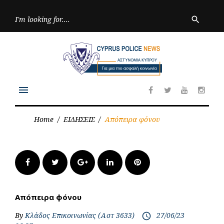
Skip
to
Searc
search
for:
content
menu
Facebook
Twitter
Youtube
Inst
Home
/
ΕΙΔΗΣΕΙΣ
/
Απόπειρα φόνου
Facebook
Twitter
Google+
LinkedIn
Pinterest
Απόπειρα φόνου
By
Κλάδος Επικοινωνίας (Αστ 3633)
27/06/23
access_time