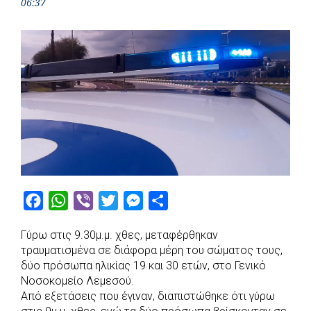
06:37
F
W
V
T
M
S
a
h
i
w
e
h
Γύρω στις 9.30μ.μ. χθες, μεταφέρθηκαν
c
a
b
i
s
a
τραυματισμένα σε διάφορα μέρη του σώματος τους,
e
t
e
t
s
r
δύο πρόσωπα ηλικίας 19 και 30 ετών, στο Γενικό
b
s
r
t
e
e
Νοσοκομείο Λεμεσού.
Από εξετάσεις που έγιναν, διαπιστώθηκε ότι γύρω
o
A
e
n