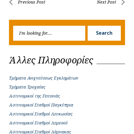
Post
Previous Post
Next Post
o
A
e
n
Previous
Next
navigation
o
p
r
g
Post
Post
k
p
e
Searc
r
Search
for:
Άλλες Πληροφορίες
Τμήματα Ανιχνεύσεως Εγκλημάτων
Τμήματα Τροχαίας
Αστυνομικοί της Γειτονιάς
Αστυνομικοί Σταθμοί Παγκύπρια
Αστυνομικοί Σταθμοί Λευκωσίας
Αστυνομικοί Σταθμοί Λεμεσού
Αστυνομικοί Σταθμοί Λάρνακας