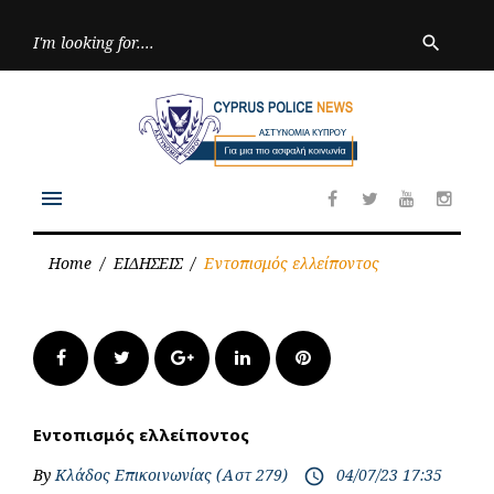
Skip
to
Searc
search
for:
content
menu
Facebook
Twitter
Youtube
Inst
Home
/
ΕΙΔΗΣΕΙΣ
/
Εντοπισμός ελλείποντος
Facebook
Twitter
Google+
LinkedIn
Pinterest
Εντοπισμός ελλείποντος
By
Κλάδος Επικοινωνίας (Αστ 279)
04/07/23 17:35
access_time