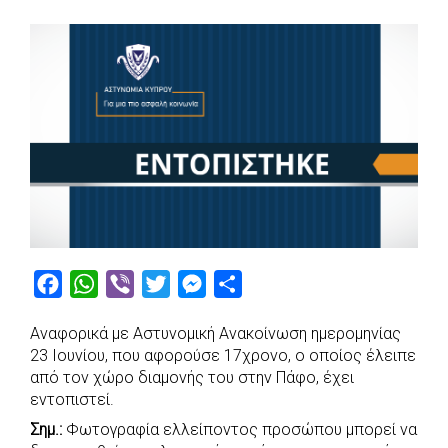
F
W
V
T
M
S
a
h
i
w
e
h
Αναφορικά με Αστυνομική Ανακοίνωση ημερομηνίας
c
a
b
i
s
a
23 Ιουνίου, που αφορούσε 17χρονο, ο οποίος έλειπε
e
t
e
t
s
r
από τον χώρο διαμονής του στην Πάφο, έχει
b
s
r
t
e
e
εντοπιστεί.
o
A
e
n
Σημ.:
Φωτογραφία ελλείποντος προσώπου μπορεί να