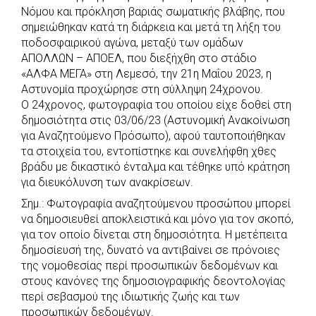
b
s
r
t
e
e
Νόμου και πρόκληση βαριάς σωματικής βλάβης, που
σημειώθηκαν κατά τη διάρκεια και μετά τη λήξη του
o
A
e
n
ποδοσφαιρικού αγώνα, μεταξύ των ομάδων
o
p
r
g
ΑΠΟΛΛΩΝ – ΑΠΟΕΛ, που διεξήχθη στο στάδιο
k
p
e
«ΑΛΦΑ ΜΕΓΑ» στη Λεμεσό, την 21η Μαΐου 2023, η
r
Αστυνομία προχώρησε στη σύλληψη 24χρονου.
Ο 24χρονος, φωτογραφία του οποίου είχε δοθεί στη
δημοσιότητα στις 03/06/23 (Αστυνομική Ανακοίνωση
για Αναζητούμενο Πρόσωπο), αφού ταυτοποιήθηκαν
τα στοιχεία του, εντοπίστηκε και συνελήφθη χθες
βράδυ με δικαστικό ένταλμα και τέθηκε υπό κράτηση
για διευκόλυνση των ανακρίσεων.
Σημ.: Φωτογραφία αναζητούμενου προσώπου μπορεί
να δημοσιευθεί αποκλειστικά και μόνο για τον σκοπό,
για τον οποίο δίνεται στη δημοσιότητα. Η μετέπειτα
δημοσίευσή της, δυνατό να αντιβαίνει σε πρόνοιες
της νομοθεσίας περί προσωπικών δεδομένων και
στους κανόνες της δημοσιογραφικής δεοντολογίας
περί σεβασμού της ιδιωτικής ζωής και των
προσωπικών δεδομένων.