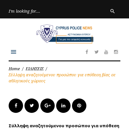
Skip
to
Searc
search
for:
content
menu
Facebook
Twitter
Youtube
Inst
Home
/
ΕΙΔΗΣΕΙΣ
/
Σύλληψη αναζητούμενου προσώπου για υπόθεση βίας σε
αθλητικούς χώρους
Facebook
Twitter
Google+
LinkedIn
Pinterest
Σύλληψη αναζητούμενου προσώπου για υπόθεση