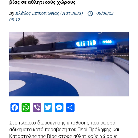
βίας σε αθλητικούς χώρους
By
Κλάδος Επικοινωνίας (Αστ 3633)
09/06/23
access_time
08:12
F
W
V
T
M
S
a
h
i
w
e
h
Στο πλαίσιο διερεύνησης υπόθεσης που αφορά
c
a
b
i
s
a
αδικήματα κατά παράβαση του Περί Πρόληψης και
e
t
e
t
s
r
Καταστολής της Βίας στους αθλητικούς χώρους