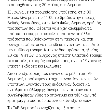
διαπράχθηκαν στις 30 Μαΐου, στη Λεμεσό.
o
A
e
n
Σύμφωνα με τα στοιχεία της υπόθεσης, στις 30
o
p
r
g
Μαΐου, λίγο μετά τις 11.00 το βράδυ, στην περιοχή
k
p
e
Λαϊκής Λευκοθέας, στην Αγία Φύλα, Λεμεσό, αριθμός
r
προσώπων που φέρεται να είχαν καλυμμένα τα
πρόσωπα τους με κουκούλα, προσέγγισε άλλα
πρόσωπα που βρίσκονταν στην περιοχή, και στη
συνέχεια φέρεται να επιτέθηκε εναντίον τους. Από
την επίθεση τραυματίστηκαν δύο πρόσωπα, ηλικίας
20 και 19 ετών. Ο 20χρονος υπέστη θλαστικό τραύμα
στο κεφάλι, εκδορές και μώλωπες, ενώ ο 19χρονος
υπέστη εκδορές και μώλωπες.
Από τις εξετάσεις που έγιναν από μέλη του ΤΑΕ
Λεμεσού, προέκυψαν στοιχεία εναντίον των τριών
υπόπτων. Εναντίον τους εκδόθηκαν δικαστικά
εντάλματα σύλληψης, δυνάμει των οποίων αυτοί
συνελήφθησαν χθες το απόγευμα και τέθηκαν υπό
κράτηση, για σκοπούς αστυνομικών εξετάσεων.
Το ΤΑΕ Λεμεσού συνεχίζει τις εξετάσεις.