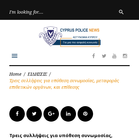
Skip
to
Searc
search
for:
content
menu
Facebook
Twitter
Youtube
Inst
Home
/
ΕΙΔΗΣΕΙΣ
/
Τρεις συλλήψεις για υπόθεση συνωμοσίας, μεταφοράς
επιθετικών οργάνων, και επίθεσης
Facebook
Twitter
Google+
LinkedIn
Pinterest
Τρεις συλλήψεις για υπόθεση συνωμοσίας,