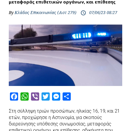
μεταφοράς επιθετικών οργάνων, και επίθεσης
By
Κλάδος Επικοινωνίας (Αστ 279)
07/06/23 08:27
access_time
F
W
V
T
M
S
a
h
i
w
e
h
Στη σύλληψη τριών προσώπων, ηλικίας 16, 19, και 21
c
a
b
i
s
a
ετών, προχώρησε η Αστυνομία, για σκοπούς
e
t
e
t
s
r
διερεύνησης υπόθεσης συνωμοσίας, μεταφοράς
b
s
r
t
e
e
επιθετικού οργάνου, και επίθεσης, αδικήματα που