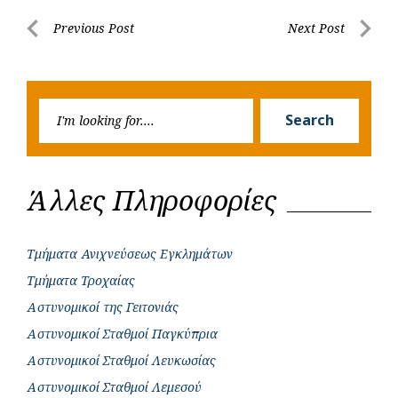
b
s
r
t
e
e
Post
Previous Post
Next Post
o
A
e
n
Previous
Next
navigation
o
p
r
g
Post
Post
k
p
e
Searc
r
Search
for:
Άλλες Πληροφορίες
Τμήματα Ανιχνεύσεως Εγκλημάτων
Τμήματα Τροχαίας
Αστυνομικοί της Γειτονιάς
Αστυνομικοί Σταθμοί Παγκύπρια
Αστυνομικοί Σταθμοί Λευκωσίας
Αστυνομικοί Σταθμοί Λεμεσού