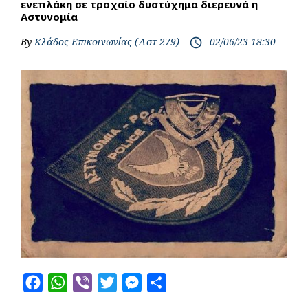
ενεπλάκη σε τροχαίο δυστύχημα διερευνά η
Αστυνομία
By
Κλάδος Επικοινωνίας (Αστ 279)
02/06/23 18:30
access_time
F
W
V
T
M
S
a
h
i
w
e
h