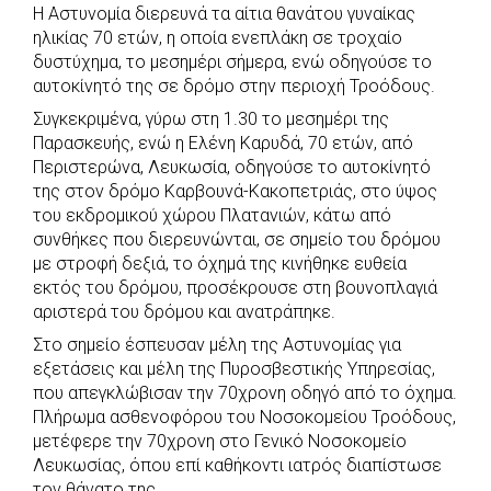
Η Αστυνομία διερευνά τα αίτια θανάτου γυναίκας
c
a
b
i
s
a
ηλικίας 70 ετών, η οποία ενεπλάκη σε τροχαίο
e
t
e
t
s
r
δυστύχημα, το μεσημέρι σήμερα, ενώ οδηγούσε το
b
s
r
t
e
e
αυτοκίνητό της σε δρόμο στην περιοχή Τροόδους.
o
A
e
n
Συγκεκριμένα, γύρω στη 1.30 το μεσημέρι της
Παρασκευής, ενώ η Ελένη Καρυδά, 70 ετών, από
o
p
r
g
Περιστερώνα, Λευκωσία, οδηγούσε το αυτοκίνητό
k
p
e
της στον δρόμο Καρβουνά-Κακοπετριάς, στο ύψος
r
του εκδρομικού χώρου Πλατανιών, κάτω από
συνθήκες που διερευνώνται, σε σημείο του δρόμου
με στροφή δεξιά, το όχημά της κινήθηκε ευθεία
εκτός του δρόμου, προσέκρουσε στη βουνοπλαγιά
αριστερά του δρόμου και ανατράπηκε.
Στο σημείο έσπευσαν μέλη της Αστυνομίας για
εξετάσεις και μέλη της Πυροσβεστικής Υπηρεσίας,
που απεγκλώβισαν την 70χρονη οδηγό από το όχημα.
Πλήρωμα ασθενοφόρου του Νοσοκομείου Τροόδους,
μετέφερε την 70χρονη στο Γενικό Νοσοκομείο
Λευκωσίας, όπου επί καθήκοντι ιατρός διαπίστωσε
τον θάνατο της.