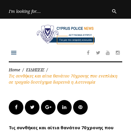
Skip
to
Searc
search
for:
content
menu
Facebook
Twitter
Youtube
Inst
Home
/
ΕΙΔΗΣΕΙΣ
/
Τις συνθήκες και αίτια θανάτου 70χρονης που ενεπλάκη
σε τροχαίο δυστύχημα διερευνά η Αστυνομία
Facebook
Twitter
Google+
LinkedIn
Pinterest
Τις συνθήκες και αίτια θανάτου 70χρονης που