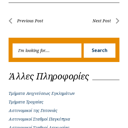
e
t
e
t
s
r
b
s
r
t
e
e
Post
Previous Post
Next Post
o
A
e
n
Previous
Next
navigation
o
p
r
g
Post
Post
k
p
e
Searc
r
Search
for:
Άλλες Πληροφορίες
Τμήματα Ανιχνεύσεως Εγκλημάτων
Τμήματα Τροχαίας
Αστυνομικοί της Γειτονιάς
Αστυνομικοί Σταθμοί Παγκύπρια
Αστυνομικοί Σταθμοί Λευκωσίας