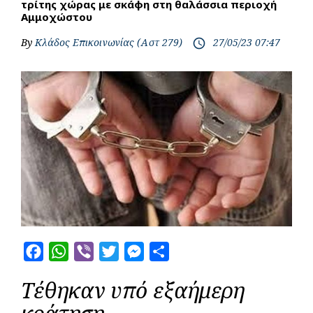
τρίτης χώρας με σκάφη στη θαλάσσια περιοχή
Αμμοχώστου
By
Κλάδος Επικοινωνίας (Αστ 279)
27/05/23 07:47
access_time
F
W
V
T
M
S
a
h
i
w
e
h
Τέθηκαν υπό εξαήμερη
c
a
b
i
s
a
e
t
e
t
s
r