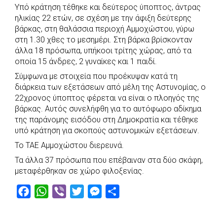
Υπό κράτηση τέθηκε και δεύτερος ύποπτος, άντρας
ηλικίας 22 ετών, σε σχέση με την άφιξη δεύτερης
βάρκας, στη θαλάσσια περιοχή Αμμοχώστου, γύρω
στη 1.30 χθες το μεσημέρι. Στη βάρκα βρίσκονταν
άλλα 18 πρόσωπα, υπήκοοι τρίτης χώρας, από τα
οποία 15 άνδρες, 2 γυναίκες και 1 παιδί.
Σύμφωνα με στοιχεία που προέκυψαν κατά τη
διάρκεια των εξετάσεων από μέλη της Αστυνομίας, ο
22χρονος ύποπτος φέρεται να είναι ο πλοηγός της
βάρκας. Αυτός συνελήφθη για το αυτόφωρο αδίκημα
της παράνομης εισόδου στη Δημοκρατία και τέθηκε
υπό κράτηση για σκοπούς αστυνομικών εξετάσεων.
Το ΤΑΕ Αμμοχώστου διερευνά.
Τα άλλα 37 πρόσωπα που επέβαιναν στα δύο σκάφη,
μεταφέρθηκαν σε χώρο φιλοξενίας.
F
W
V
T
M
S
a
h
i
w
e
h
c
a
b
i
s
a