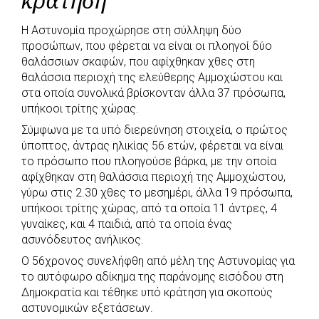
κράτηση
b
s
r
t
e
e
Η Αστυνομία προχώρησε στη σύλληψη δύο
o
A
e
n
προσώπων, που φέρεται να είναι οι πλοηγοί δύο
o
p
r
g
θαλάσσιων σκαφών, που αφίχθηκαν χθες στη
k
p
e
θαλάσσια περιοχή της ελεύθερης Αμμοχώστου και
στα οποία συνολικά βρίσκονταν άλλα 37 πρόσωπα,
r
υπήκοοι τρίτης χώρας.
Σύμφωνα με τα υπό διερεύνηση στοιχεία, ο πρώτος
ύποπτος, άντρας ηλικίας 56 ετών, φέρεται να είναι
το πρόσωπο που πλοηγούσε βάρκα, με την οποία
αφίχθηκαν στη θαλάσσια περιοχή της Αμμοχώστου,
γύρω στις 2.30 χθες το μεσημέρι, άλλα 19 πρόσωπα,
υπήκοοι τρίτης χώρας, από τα οποία 11 άντρες, 4
γυναίκες, και 4 παιδιά, από τα οποία ένας
ασυνόδευτος ανήλικος.
Ο 56χρονος συνελήφθη από μέλη της Αστυνομίας για
το αυτόφωρο αδίκημα της παράνομης εισόδου στη
Δημοκρατία και τέθηκε υπό κράτηση για σκοπούς
αστυνομικών εξετάσεων.