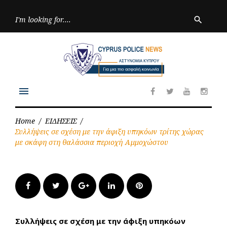
Skip
to
Searc
search
for:
content
menu
Facebook
Twitter
Youtube
Inst
Home
/
ΕΙΔΗΣΕΙΣ
/
Συλλήψεις σε σχέση με την άφιξη υπηκόων τρίτης χώρας
με σκάφη στη θαλάσσια περιοχή Αμμοχώστου
Facebook
Twitter
Google+
LinkedIn
Pinterest
Συλλήψεις σε σχέση με την άφιξη υπηκόων