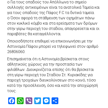
o Για τους οπαδούς του Απόλλωνα το σημείο
συλλογής αντικειμένων είναι τα ανατολικά Ταμεία και
για τους οπαδούς της Πάφος F.C τα δυτικά ταμεία.
o Όσον αφορά τη στάθμευση των οχημάτων πάνω
στον κυκλικό κόμβο και στα ερείσματα των δρόμων
στην γύρω περιοχή του σταδίου, απαγορεύεται και οι
παραβάτες θα καταγγέλλονται.
Οποιοσδήποτε επιθυμεί να επικοινωνήσει με την
Αστυνομία Πάφου μπορεί να τηλεφωνεί στον αριθμό
26806060.
Επισημαίνεται ότι η Αστυνομία βρίσκεται στους
αθλητικούς χώρους για την προστασία των
φιλάθλων. Διευκρινίζεται επίσης ότι θα βρίσκεται
στη γύρω περιοχή του Σταδίου Στ. Κυριακίδης για
παροχή τροχαίων διευκολύνσεων στο κοινό, τόσο
κατά την προσέλευση, όσο και κατά την αποχώρησή
τους.
F
W
V
T
M
S
a
h
i
w
e
h