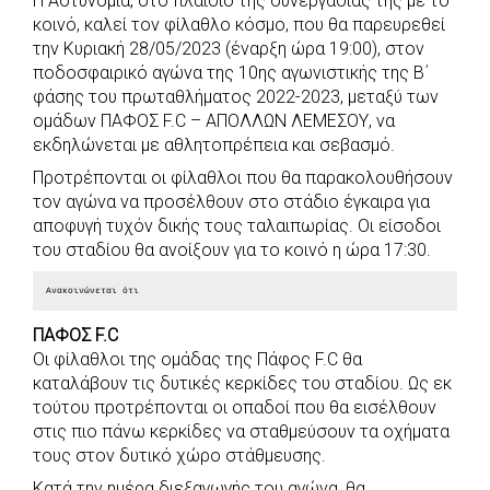
Η Αστυνομία, στο πλαίσιο της συνεργασίας της με το
c
a
b
i
s
a
κοινό, καλεί τον φίλαθλο κόσμο, που θα παρευρεθεί
e
t
e
t
s
r
την Κυριακή 28/05/2023 (έναρξη ώρα 19:00), στον
b
s
r
t
e
e
ποδοσφαιρικό αγώνα της 10ης αγωνιστικής της Β΄
φάσης του πρωταθλήματος 2022-2023, μεταξύ των
o
A
e
n
ομάδων ΠΑΦΟΣ F.C – ΑΠΟΛΛΩΝ ΛΕΜΕΣΟΥ, να
o
p
r
g
εκδηλώνεται με αθλητοπρέπεια και σεβασμό.
k
p
e
Προτρέπονται οι φίλαθλοι που θα παρακολουθήσουν
r
τον αγώνα να προσέλθουν στο στάδιο έγκαιρα για
αποφυγή τυχόν δικής τους ταλαιπωρίας. Οι είσοδοι
του σταδίου θα ανοίξουν για το κοινό η ώρα 17:30.
Ανακοινώνεται ότι
ΠΑΦΟΣ F.C
Οι φίλαθλοι της ομάδας της Πάφος F.C θα
καταλάβουν τις δυτικές κερκίδες του σταδίου. Ως εκ
τούτου προτρέπονται οι οπαδοί που θα εισέλθουν
στις πιο πάνω κερκίδες να σταθμεύσουν τα οχήματα
τους στον δυτικό χώρο στάθμευσης.
Κατά την ημέρα διεξαγωγής του αγώνα, θα