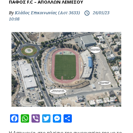
ΠΑΦΟΣ F.C – ΑΠΟΛΛΩΝ ΛΕΜΕΣΟΥ
By
Κλάδος Επικοινωνίας (Αστ 3633)
26/05/23
access_time
10:08
F
W
V
T
M
S
a
h
i
w
e
h