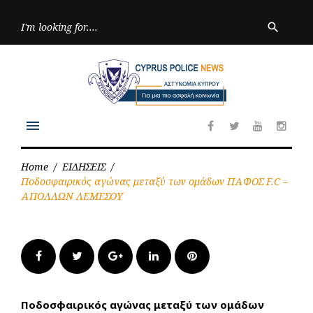
Skip
to
Searc
search
for:
content
menu
Facebook
Twitter
Youtube
Inst
Home
/
ΕΙΔΗΣΕΙΣ
/
Ποδοσφαιρικός αγώνας μεταξύ των ομάδων ΠΑΦΟΣ F.C –
ΑΠΟΛΛΩΝ ΛΕΜΕΣΟΥ
Facebook
Twitter
Google+
LinkedIn
Pinterest
Ποδοσφαιρικός αγώνας μεταξύ των ομάδων