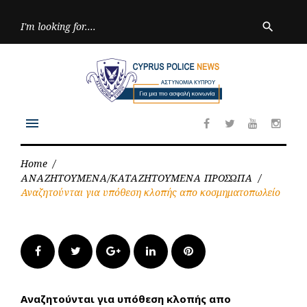
Skip
to
Searc
search
for:
content
menu
Facebook
Twitter
Youtube
Inst
Home
/
ΑΝΑΖΗΤΟΥΜΕΝΑ/ΚΑΤΑΖΗΤΟΥΜΕΝΑ ΠΡΟΣΩΠΑ
/
Αναζητούνται για υπόθεση κλοπής απο κοσμηματοπωλείο
Facebook
Twitter
Google+
LinkedIn
Pinterest
Αναζητούνται για υπόθεση κλοπής απο