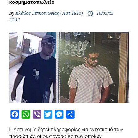
κοσμηματοπωλείο
By
Κλάδος Επικοινωνίας (Αστ 1811)
10/05/23
access_time
21:11
F
W
V
T
M
S
a
h
i
w
e
h
Η Αστυνομία ζητεί πληροφορίες για εντοπισμό των
c
a
b
i
s
a
προσώπων, οι φωτογραφίες των οποίων