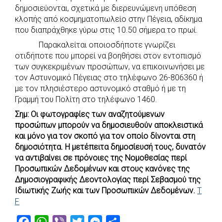
e
t
e
t
s
r
δημοσιεύονται, σχετικά με διερευνώμενη υπόθεση
b
s
r
t
e
e
κλοπής από κοσμηματοπωλείο στην Πέγεια, αδίκημα
που διαπράχθηκε γύρω στις 10.50 σήμερα το πρωί.
o
A
e
n
Παρακαλείται οποιοσδήποτε γνωρίζει
o
p
r
g
οτιδήποτε που μπορεί να βοηθήσει στον εντοπισμό
k
p
e
των συγκεκριμένων προσώπων, να επικοινωνήσει με
r
τον Αστυνομικό Πέγειας στο τηλέφωνο 26-806360 ή
με τον πλησιέστερο αστυνομικό σταθμό ή με τη
Γραμμή του Πολίτη στο τηλέφωνο 1460.
Σημ: Οι φωτογραφίες των αναζητούμενων
προσώπων μπορούν να δημοσιευθούν αποκλειστικά
και μόνο για τον σκοπό για τον οποίο δίνονται στη
δημοσιότητα. Η μετέπειτα δημοσίευσή τους, δυνατόν
να αντιβαίνει σε πρόνοιες της Νομοθεσίας περί
Προσωπικών Δεδομένων και στους κανόνες της
Δημοσιογραφικής Δεοντολογίας περί Σεβασμού της
Ιδιωτικής Ζωής και των Προσωπικών Δεδομένων.
T
F
F
W
V
T
M
S